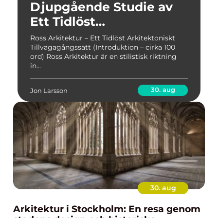
Djupgående Studie av
Ett Tidlöst
Arkitektoniskt
Ross Arkitektur – Ett Tidlöst Arkitektoniskt
Tillvägagångssätt (Introduktion – cirka 100
Tillvägagångssätt
ord) Ross Arkitektur är en stilistisk riktning
in...
30. aug
Jon Larsson
30. aug
Arkitektur i Stockholm: En resa genom