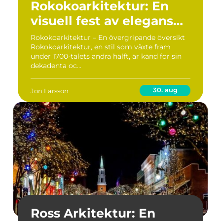
Rokokoarkitektur: En
visuell fest av elegans
och överflöd
Rokokoarkitektur – En övergripande översikt
Rokokoarkitektur, en stil som växte fram
under 1700-talets andra hälft, är känd för sin
dekadenta oc...
30. aug
Jon Larsson
Ross Arkitektur: En