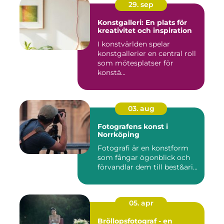
29. sep
Konstgalleri: En plats för
kreativitet och inspiration
I konstvärlden spelar
konstgallerier en central roll
som mötesplatser för
konstä...
03. aug
Fotografens konst i
Norrköping
Fotografi är en konstform
som fångar ögonblick och
förvandlar dem till best&ari...
05. apr
Bröllopsfotograf - en