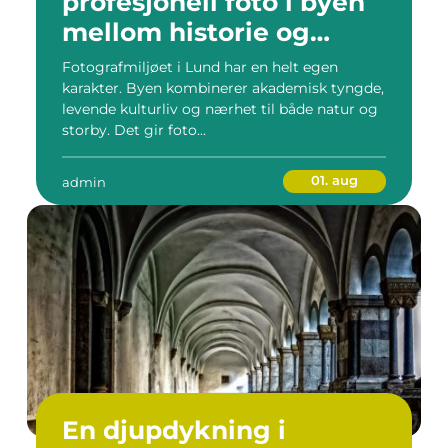
profesjonell foto i byen
mellom historie og
innovasjon
Fotografmiljøet i Lund har en helt egen
karakter. Byen kombinerer akademisk tyngde,
levende kulturliv og nærhet til både natur og
storby. Det gir foto...
01. aug
admin
En djupdykning i