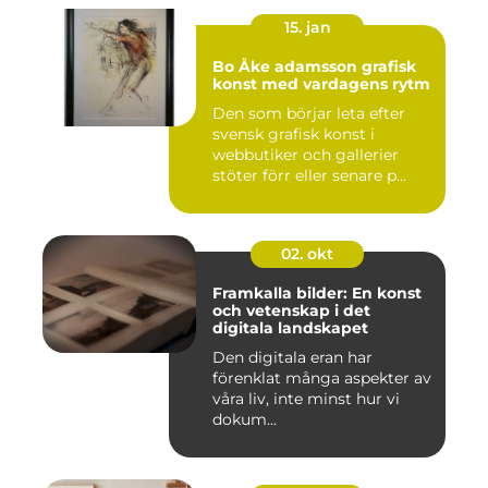
15. jan
Bo Åke adamsson grafisk
konst med vardagens rytm
Den som börjar leta efter
svensk grafisk konst i
webbutiker och gallerier
stöter förr eller senare p...
02. okt
Framkalla bilder: En konst
och vetenskap i det
digitala landskapet
Den digitala eran har
förenklat många aspekter av
våra liv, inte minst hur vi
dokum...