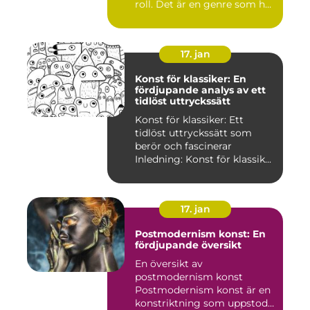
roll. Det är en genre som har
utvec...
17. jan
Konst för klassiker: En
fördjupande analys av ett
tidlöst uttryckssätt
Konst för klassiker: Ett
tidlöst uttryckssätt som
berör och fascinerar
Inledning: Konst för klassik...
17. jan
Postmodernism konst: En
fördjupande översikt
En översikt av
postmodernism konst
Postmodernism konst är en
konstriktning som uppstod