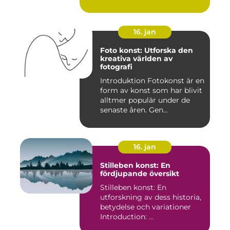
16. jan
Foto konst: Utforska den
kreativa världen av
fotografi
Introduktion Fotokonst är en
form av konst som har blivit
alltmer populär under de
senaste åren. Gen...
16. jan
Stilleben konst: En
fördjupande översikt
Stilleben konst: En
utforskning av dess historia,
betydelse och variationer
Introduction: ...