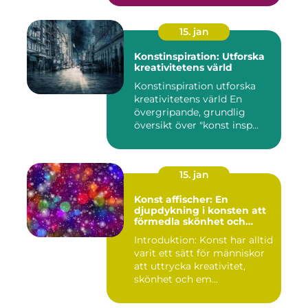
15. jan
Konstinspiration: Utforska
kreativitetens värld
Konstinspiration utforska
kreativitetens värld En
övergripande, grundlig
översikt över "konst insp...
15. jan
Konst affischer: En
djupdykning i konsten att
förmedla skönhet och
uttryck genom tryckta verk
Introduktion: Konst har alltid
varit ett sätt för människor
att uttrycka kreativitet,
skönhet och em...