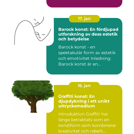
under andra ...
17. jan
Barock konst: En fördjupad
utforskning av dess estetik
och betydelse
Barock konst - en
spektakulär form av estetik
och emotivitet Inledning:
Barock konst är en
konstnär...
16. jan
Graffiti konst: En
djupdykning i ett unikt
uttrycksmedium
Introduktion Graffiti har
länge betraktats som en
konstform som kombinerar
kreativitet och rebelli...