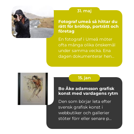
31. maj
Fotograf umeå så hittar du
rätt för bröllop, porträtt och
företag
En fotograf i Umeå möter
ofta många olika önskemål
under samma vecka. Ena
dagen dokumenterar hen
ett...
15. jan
Bo Åke adamsson grafisk
konst med vardagens rytm
Den som börjar leta efter
svensk grafisk konst i
webbutiker och gallerier
stöter förr eller senare p...