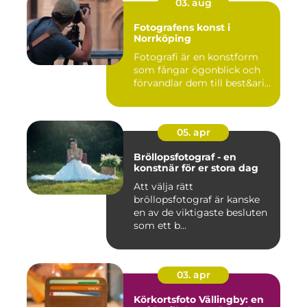
03. aug
Fotografens konst i
Norrköping
Fotografi är en konstform
som fångar ögonblick och
förvandlar dem till best&ari...
05. apr
Bröllopsfotograf - en
konstnär för er stora dag
Att välja rätt
bröllopsfotograf är kanske
en av de viktigaste besluten
som ett b...
03. apr
Körkortsfoto Vällingby: en