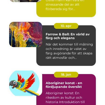
stressande del av att
förbereda sig för...
10. apr
Farrow & Ball: En värld av
färg och elegans
När det kommer till målning
och inredning är valet av
färg avgörande för att skapa
rätt atmosfär och...
18. jan
Aboriginer konst - en
fördjupande översikt
Aboriginer konst: En
rikedom av kultur och
historia Introduktion till