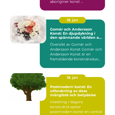
aboriginer konst ...
18. jan
Gomér och Andersson
Konst: En djupdykning i
den spännande världen av
konst
Översikt av Gomér och
Andersson Konst Gomér och
Andersson Konst är en
framstående konstnärsduo
som ...
18. jan
Postmodern konst: En
utforskning av dess
mångfald och betydelse
Inledning I dagens
konstvärld spelar
postmodern konst en central