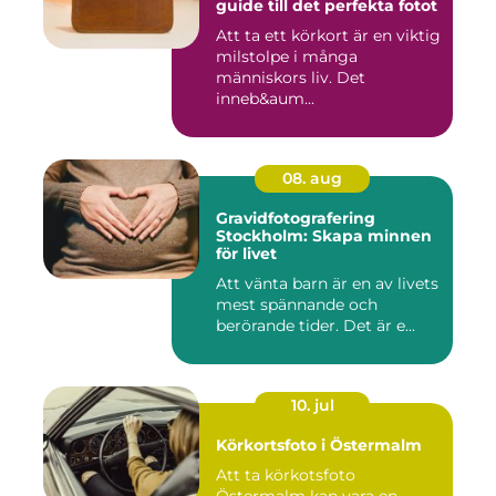
guide till det perfekta fotot
Att ta ett körkort är en viktig
milstolpe i många
människors liv. Det
inneb&aum...
08. aug
Gravidfotografering
Stockholm: Skapa minnen
för livet
Att vänta barn är en av livets
mest spännande och
berörande tider. Det är e...
10. jul
Körkortsfoto i Östermalm
Att ta körkotsfoto
Östermalm kan vara en