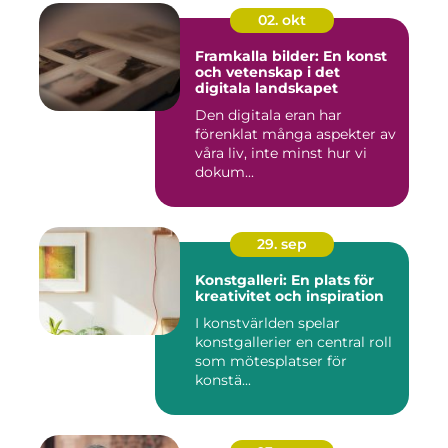
02. okt
Framkalla bilder: En konst
och vetenskap i det
digitala landskapet
Den digitala eran har
förenklat många aspekter av
våra liv, inte minst hur vi
dokum...
29. sep
Konstgalleri: En plats för
kreativitet och inspiration
I konstvärlden spelar
konstgallerier en central roll
som mötesplatser för
konstä...