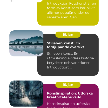
Introduktion Fotokonst är en
form av konst som har blivit
alltmer populär under de
senaste åren. Gen...
16. jan
Stilleben konst: En
fördjupande översikt
Stilleben konst: En
utforskning av dess historia,
betydelse och variationer
Introduction: ...
15. jan
Konstinspiration: Utforska
kreativitetens värld
Konstinspiration utforska