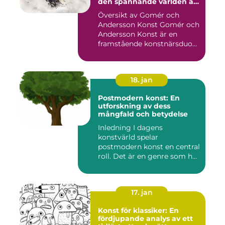
den spännande världen av
konst
Översikt av Gomér och
Andersson Konst Gomér och
Andersson Konst är en
framstående konstnärsduo
som ...
18. jan
Postmodern konst: En
utforskning av dess
mångfald och betydelse
Inledning I dagens
konstvärld spelar
postmodern konst en central
roll. Det är en genre som har
utvec...
17. jan
Konst för klassiker: En
fördjupande analys av ett