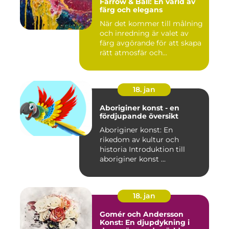
Farrow & Ball: En värld av
färg och elegans
När det kommer till målning
och inredning är valet av
färg avgörande för att skapa
rätt atmosfär och...
18. jan
Aboriginer konst - en
fördjupande översikt
Aboriginer konst: En
rikedom av kultur och
historia Introduktion till
aboriginer konst ...
18. jan
Gomér och Andersson
Konst: En djupdykning i