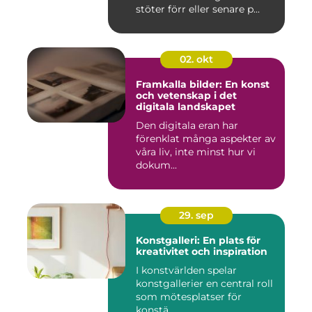
stöter förr eller senare p...
02. okt
Framkalla bilder: En konst
och vetenskap i det
digitala landskapet
Den digitala eran har
förenklat många aspekter av
våra liv, inte minst hur vi
dokum...
29. sep
Konstgalleri: En plats för
kreativitet och inspiration
I konstvärlden spelar
konstgallerier en central roll
som mötesplatser för
konstä...