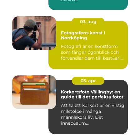
03. aug
Fotografens konst i
Norrköping
Fotografi är en konstform
som fångar ögonblick och
förvandlar dem till best&ari...
03. apr
Körkortsfoto Vällingby: en
guide till det perfekta fotot
Att ta ett körkort är en viktig
milstolpe i många
människors liv. Det
inneb&aum...