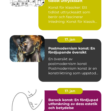
tidlöst uttryckssätt
Konst för klassiker: Ett
tidlöst uttryckssätt som
berör och fascinerar
Inledning: Konst för klassik...
17. jan
Postmodernism konst: En
fördjupande översikt
En översikt av
postmodernism konst
Postmodernism konst är en
konstriktning som uppstod
under andra ...
17. jan
Barock konst: En fördjupad
utforskning av dess estetik
och betydelse