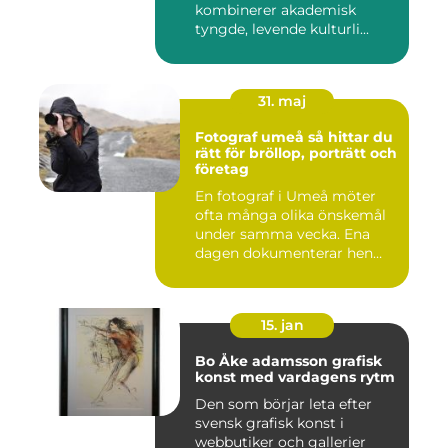
kombinerer akademisk
tyngde, levende kulturli...
31. maj
Fotograf umeå så hittar du
rätt för bröllop, porträtt och
företag
En fotograf i Umeå möter
ofta många olika önskemål
under samma vecka. Ena
dagen dokumenterar hen
ett...
15. jan
Bo Åke adamsson grafisk
konst med vardagens rytm
Den som börjar leta efter
svensk grafisk konst i
webbutiker och gallerier