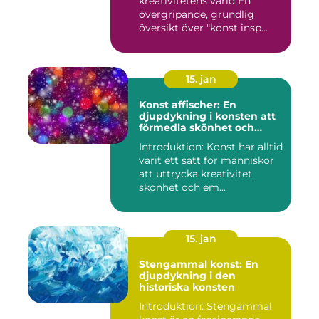
kreativitetens värld En
övergripande, grundlig
översikt över "konst insp...
15. jan
Konst affischer: En
djupdykning i konsten att
förmedla skönhet och
uttryck genom tryckta verk
Introduktion: Konst har alltid
varit ett sätt för människor
att uttrycka kreativitet,
skönhet och em...
15. jan
Stengammal konst: En
djupdykning i den
historiska konsten
Introduktion: Stengammal