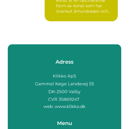
konst är en fascinerande
form av konst som har
överlevt århundraden och
get...
Adress
web:
www.klikko.dk
Menu