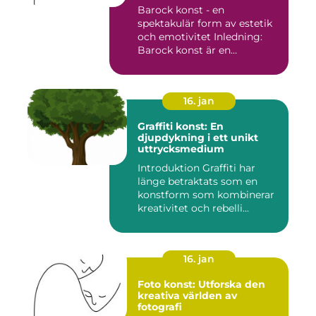
Barock konst - en
spektakulär form av estetik
och emotivitet Inledning:
Barock konst är en
konstnär...
16. jan
Graffiti konst: En
djupdykning i ett unikt
uttrycksmedium
Introduktion Graffiti har
länge betraktats som en
konstform som kombinerar
kreativitet och rebelli...
16. jan
Foto konst: Utforska den
kreativa världen av
fotografi