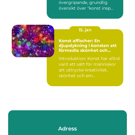
övergripande, grundlig
översikt över "konst insp...
15. jan
Konst affischer: En
djupdykning i konsten att
förmedla skönhet och
uttryck genom tryckta verk
Introduktion: Konst har alltid
varit ett sätt för människor
att uttrycka kreativitet,
skönhet och em...
Adress