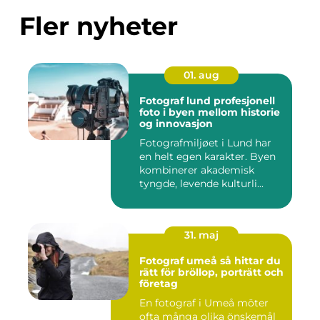
Fler nyheter
01. aug
Fotograf lund profesjonell
foto i byen mellom historie
og innovasjon
Fotografmiljøet i Lund har
en helt egen karakter. Byen
kombinerer akademisk
tyngde, levende kulturli...
31. maj
Fotograf umeå så hittar du
rätt för bröllop, porträtt och
företag
En fotograf i Umeå möter
ofta många olika önskemål