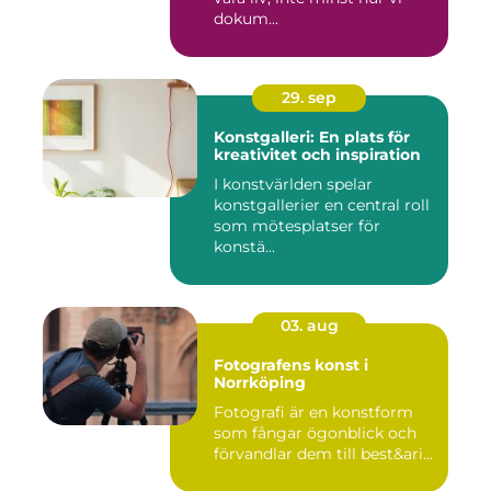
dokum...
29. sep
Konstgalleri: En plats för
kreativitet och inspiration
I konstvärlden spelar
konstgallerier en central roll
som mötesplatser för
konstä...
03. aug
Fotografens konst i
Norrköping
Fotografi är en konstform
som fångar ögonblick och
förvandlar dem till best&ari...