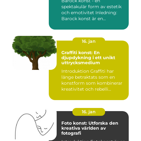
Barock konst - en
spektakulär form av estetik
och emotivitet Inledning:
Barock konst är en
konstnär...
16. jan
Graffiti konst: En
djupdykning i ett unikt
uttrycksmedium
Introduktion Graffiti har
länge betraktats som en
konstform som kombinerar
kreativitet och rebelli...
16. jan
Foto konst: Utforska den
kreativa världen av
fotografi