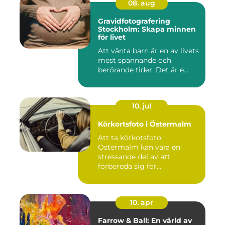
08. aug
Gravidfotografering
Stockholm: Skapa minnen
för livet
Att vänta barn är en av livets
mest spännande och
berörande tider. Det är e...
10. jul
Körkortsfoto i Östermalm
Att ta körkotsfoto
Östermalm kan vara en
stressande del av att
förbereda sig för...
10. apr
Farrow & Ball: En värld av