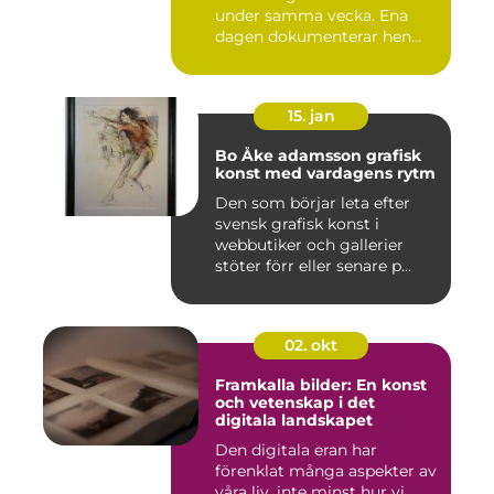
under samma vecka. Ena
dagen dokumenterar hen
ett...
15. jan
Bo Åke adamsson grafisk
konst med vardagens rytm
Den som börjar leta efter
svensk grafisk konst i
webbutiker och gallerier
stöter förr eller senare p...
02. okt
Framkalla bilder: En konst
och vetenskap i det
digitala landskapet
Den digitala eran har
förenklat många aspekter av
våra liv, inte minst hur vi