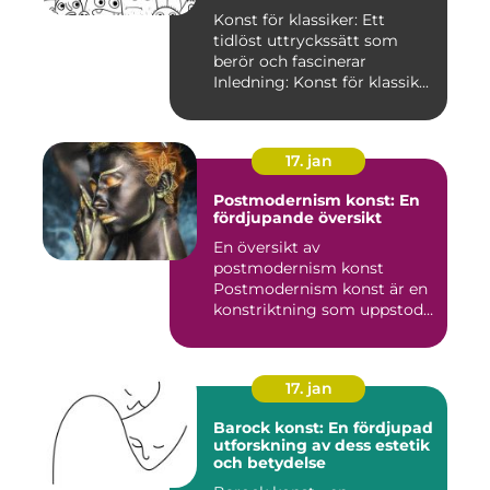
Konst för klassiker: Ett
tidlöst uttryckssätt som
berör och fascinerar
Inledning: Konst för klassik...
17. jan
Postmodernism konst: En
fördjupande översikt
En översikt av
postmodernism konst
Postmodernism konst är en
konstriktning som uppstod
under andra ...
17. jan
Barock konst: En fördjupad
utforskning av dess estetik
och betydelse