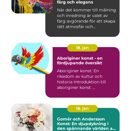
färg och elegans
När det kommer till målning
och inredning är valet av
färg avgörande för att skapa
rätt atmosfär och...
18. jan
Aboriginer konst - en
fördjupande översikt
Aboriginer konst: En
rikedom av kultur och
historia Introduktion till
aboriginer konst ...
18. jan
Gomér och Andersson
Konst: En djupdykning i
den spännande världen av