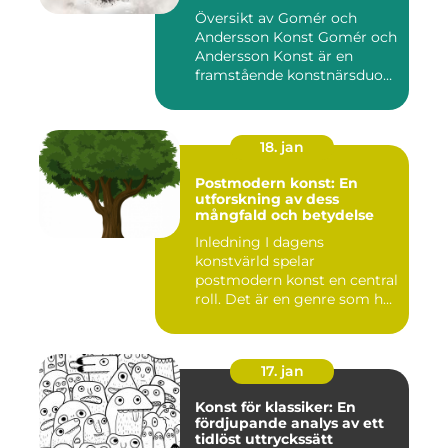
konst
Översikt av Gomér och
Andersson Konst Gomér och
Andersson Konst är en
framstående konstnärsduo
som ...
18. jan
Postmodern konst: En
utforskning av dess
mångfald och betydelse
Inledning I dagens
konstvärld spelar
postmodern konst en central
roll. Det är en genre som har
utvec...
17. jan
Konst för klassiker: En
fördjupande analys av ett
tidlöst uttryckssätt