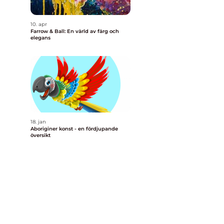
10. apr
Farrow & Ball: En värld av färg och
elegans
18. jan
Aboriginer konst - en fördjupande
översikt