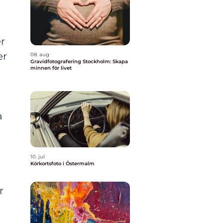
er
er
08. aug
Gravidfotografering Stockholm: Skapa
minnen för livet
a
10. jul
Körkortsfoto i Östermalm
r