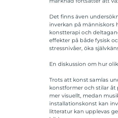
marknad fortsätter att vä
Det finns även undersökni
inverkan på människors hä
konstterapi och deltagande
effekter på både fysisk o
stressnivåer, öka självkän
En diskussion om hur olik
Trots att konst samlas und
konstformer och stilar åt
mer visuellt, medan musik
installationskonst kan in
litteratur kan upplevas g