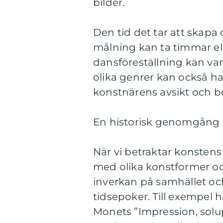
bilder.
Den tid det tar att skapa 
målning kan ta timmar ell
dansföreställning kan va
olika genrer kan också h
konstnärens avsikt och b
En historisk genomgång a
När vi betraktar konstens
med olika konstformer och
inverkan på samhället och 
tidsepoker. Till exempel 
Monets ”Impression, solu