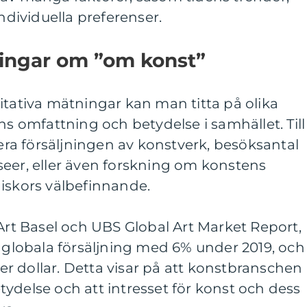
individuella preferenser.
ningar om ”om konst”
itativa mätningar kan man titta på olika
ns omfattning och betydelse i samhället. Till
a försäljningen av konstverk, besöksantal
seer, eller även forskning om konstens
iskors välbefinnande.
 Art Basel och UBS Global Art Market Report,
lobala försäljning med 6% under 2019, och
rder dollar. Detta visar på att konstbranschen
ydelse och att intresset för konst och dess