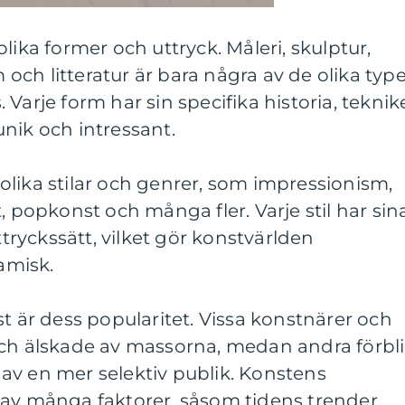
lika former och uttryck. Måleri, skulptur,
m och litteratur är bara några av de olika typ
Varje form har sin specifika historia, teknik
nik och intressant.
lika stilar och genrer, som impressionism,
, popkonst och många fler. Varje stil har sin
ryckssätt, vilket gör konstvärlden
amisk.
st är dess popularitet. Vissa konstnärer och
och älskade av massorna, medan andra förbli
av en mer selektiv publik. Konstens
 av många faktorer, såsom tidens trender,