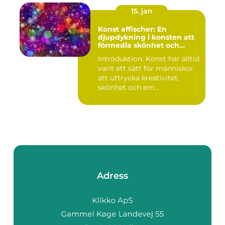
15. jan
Konst affischer: En
djupdykning i konsten att
förmedla skönhet och
uttryck genom tryckta verk
Introduktion: Konst har alltid
varit ett sätt för människor
att uttrycka kreativitet,
skönhet och em...
Adress