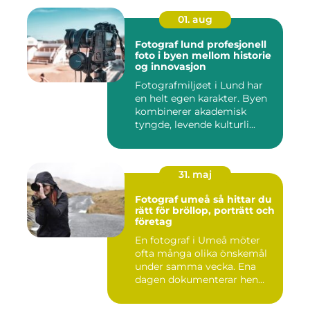
01. aug
Fotograf lund profesjonell
foto i byen mellom historie
og innovasjon
Fotografmiljøet i Lund har
en helt egen karakter. Byen
kombinerer akademisk
tyngde, levende kulturli...
31. maj
Fotograf umeå så hittar du
rätt för bröllop, porträtt och
företag
En fotograf i Umeå möter
ofta många olika önskemål
under samma vecka. Ena
dagen dokumenterar hen
ett...