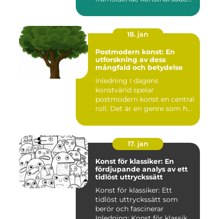
som ...
18. jan
Postmodern konst: En
utforskning av dess
mångfald och betydelse
Inledning I dagens
konstvärld spelar
postmodern konst en central
roll. Det är en genre som har
utvec...
17. jan
Konst för klassiker: En
fördjupande analys av ett
tidlöst uttryckssätt
Konst för klassiker: Ett
tidlöst uttryckssätt som
berör och fascinerar
Inledning: Konst för klassik...