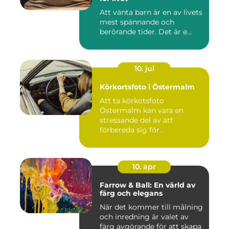
Att vänta barn är en av livets
mest spännande och
berörande tider. Det är e...
10. jul
Körkortsfoto i Östermalm
Att ta körkotsfoto
Östermalm kan vara en
stressande del av att
förbereda sig för...
10. apr
Farrow & Ball: En värld av
färg och elegans
När det kommer till målning
och inredning är valet av
färg avgörande för att skapa