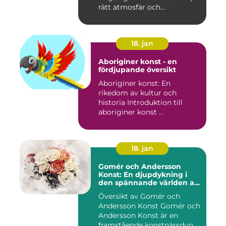
rätt atmosfär och...
18. jan
Aboriginer konst - en
fördjupande översikt
Aboriginer konst: En
rikedom av kultur och
historia Introduktion till
aboriginer konst ...
18. jan
Gomér och Andersson
Konst: En djupdykning i
den spännande världen av
konst
Översikt av Gomér och
Andersson Konst Gomér och
Andersson Konst är en
framstående konstnärsduo