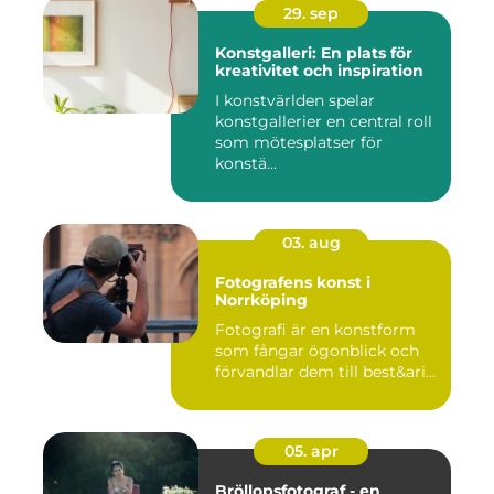
29. sep
Konstgalleri: En plats för
kreativitet och inspiration
I konstvärlden spelar
konstgallerier en central roll
som mötesplatser för
konstä...
03. aug
Fotografens konst i
Norrköping
Fotografi är en konstform
som fångar ögonblick och
förvandlar dem till best&ari...
05. apr
Bröllopsfotograf - en