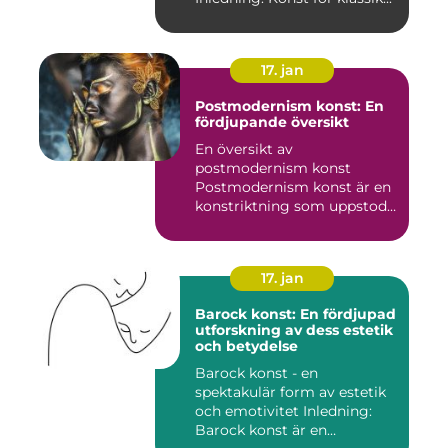
17. jan
Postmodernism konst: En
fördjupande översikt
En översikt av
postmodernism konst
Postmodernism konst är en
konstriktning som uppstod
under andra ...
17. jan
Barock konst: En fördjupad
utforskning av dess estetik
och betydelse
Barock konst - en
spektakulär form av estetik
och emotivitet Inledning:
Barock konst är en