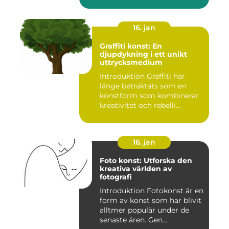
konstnär...
16. jan
Graffiti konst: En
djupdykning i ett unikt
uttrycksmedium
Introduktion Graffiti har
länge betraktats som en
konstform som kombinerar
kreativitet och rebelli...
16. jan
Foto konst: Utforska den
kreativa världen av
fotografi
Introduktion Fotokonst är en
form av konst som har blivit
alltmer populär under de
senaste åren. Gen...