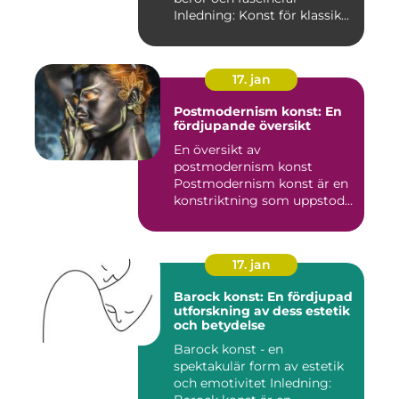
Inledning: Konst för klassik...
17. jan
Postmodernism konst: En
fördjupande översikt
En översikt av
postmodernism konst
Postmodernism konst är en
konstriktning som uppstod
under andra ...
17. jan
Barock konst: En fördjupad
utforskning av dess estetik
och betydelse
Barock konst - en
spektakulär form av estetik
och emotivitet Inledning: