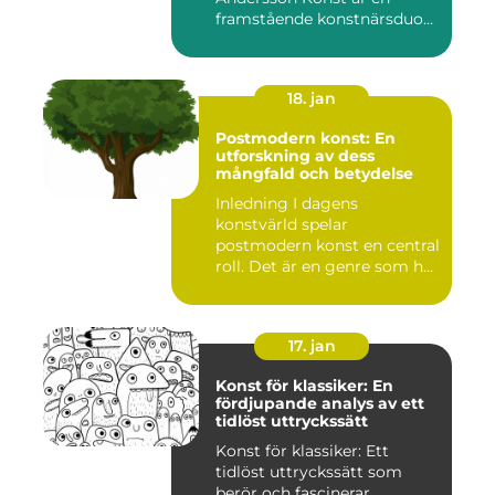
framstående konstnärsduo
som ...
18. jan
Postmodern konst: En
utforskning av dess
mångfald och betydelse
Inledning I dagens
konstvärld spelar
postmodern konst en central
roll. Det är en genre som har
utvec...
17. jan
Konst för klassiker: En
fördjupande analys av ett
tidlöst uttryckssätt
Konst för klassiker: Ett
tidlöst uttryckssätt som
berör och fascinerar