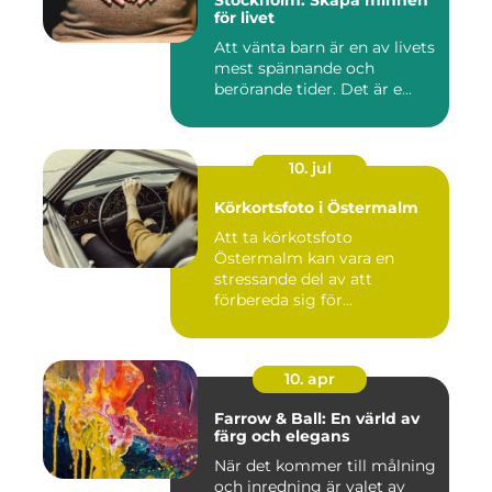
Stockholm: Skapa minnen
för livet
Att vänta barn är en av livets
mest spännande och
berörande tider. Det är e...
10. jul
Körkortsfoto i Östermalm
Att ta körkotsfoto
Östermalm kan vara en
stressande del av att
förbereda sig för...
10. apr
Farrow & Ball: En värld av
färg och elegans
När det kommer till målning
och inredning är valet av