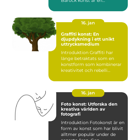
Barock konst är en
konstnär...
16. jan
Graffiti konst: En
djupdykning i ett unikt
uttrycksmedium
Introduktion Graffiti har
länge betraktats som en
konstform som kombinerar
kreativitet och rebelli...
16. jan
Foto konst: Utforska den
kreativa världen av
fotografi
Introduktion Fotokonst är en
form av konst som har blivit
alltmer populär under de