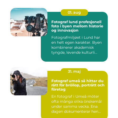
01. aug
Fotograf lund profesjonell
foto i byen mellom historie
og innovasjon
Fotografmiljøet i Lund har
en helt egen karakter. Byen
kombinerer akademisk
tyngde, levende kulturli...
31. maj
Fotograf umeå så hittar du
rätt för bröllop, porträtt och
företag
En fotograf i Umeå möter
ofta många olika önskemål
under samma vecka. Ena
dagen dokumenterar hen
ett...