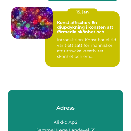
15. jan
Konst affischer: En
djupdykning i konsten att
förmedla skönhet och
uttryck genom tryckta verk
Introduktion: Konst har alltid
varit ett sätt för människor
att uttrycka kreativitet,
skönhet och em...
Adress