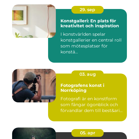
29. sep
Konstgalleri: En plats för
kreativitet och inspiration
I konstvärlden spelar
konstgallerier en central roll
som mötesplatser för
konstä...
03. aug
Fotografens konst i
Norrköping
Fotografi är en konstform
som fångar ögonblick och
förvandlar dem till best&ari...
05. apr