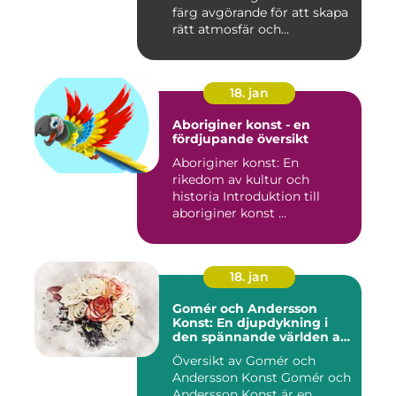
färg avgörande för att skapa
rätt atmosfär och...
18. jan
Aboriginer konst - en
fördjupande översikt
Aboriginer konst: En
rikedom av kultur och
historia Introduktion till
aboriginer konst ...
18. jan
Gomér och Andersson
Konst: En djupdykning i
den spännande världen av
konst
Översikt av Gomér och
Andersson Konst Gomér och
Andersson Konst är en