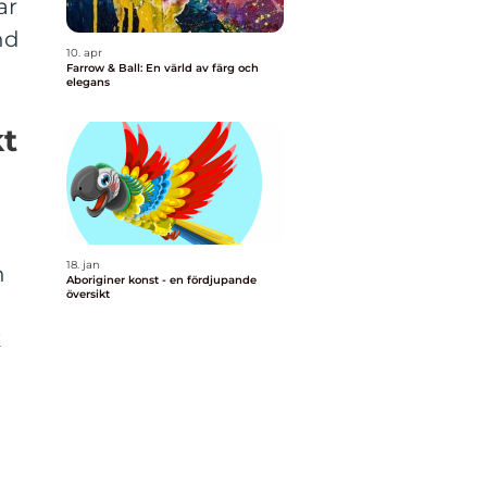
ar
nd
10. apr
Farrow & Ball: En värld av färg och
elegans
kt
18. jan
n
Aboriginer konst - en fördjupande
översikt
k