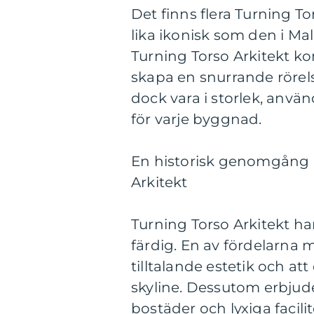
Det finns flera Turning T
lika ikonisk som den i Mal
Turning Torso Arkitekt ko
skapa en snurrande rörels
dock vara i storlek, anv
för varje byggnad.
En historisk genomgång a
Arkitekt
Turning Torso Arkitekt ha
färdig. En av fördelarna 
tilltalande estetik och att
skyline. Dessutom erbjud
bostäder och lyxiga facili