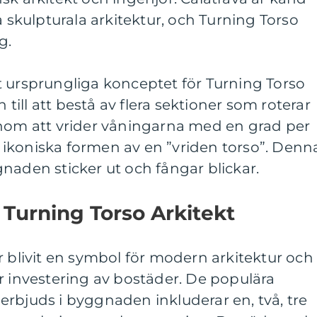
a skulpturala arkitektur, och Turning Torso
g.
t ursprungliga konceptet för Turning Torso
n till att bestå av flera sektioner som roterar
enom att vrider våningarna med en grad per
ikoniska formen av en ”vriden torso”. Denn
naden sticker ut och fångar blickar.
 Turning Torso Arkitekt
r blivit en symbol för modern arkitektur och
r investering av bostäder. De populära
rbjuds i byggnaden inkluderar en, två, tre