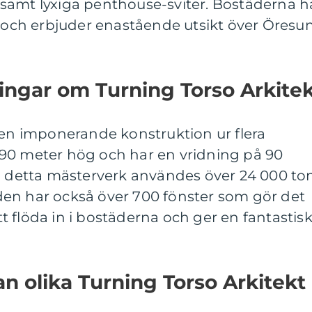
samt lyxiga penthouse-sviter. Bostäderna h
ch erbjuder enastående utsikt över Öresu
ingar om Turning Torso Arkite
 en imponerande konstruktion ur flera
90 meter hög och har en vridning på 90
ra detta mästerverk användes över 24 000 to
en har också över 700 fönster som gör det
att flöda in i bostäderna och ger en fantastis
an olika Turning Torso Arkitekt