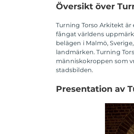
Översikt över Tur
Turning Torso Arkitekt 
fångat världens uppmärk
belägen i Malmö, Sverige,
landmärken. Turning Torso 
människokroppen som vrid
stadsbilden.
Presentation av T