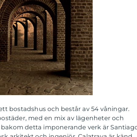
 ett bostadshus och består av 54 våningar.
städer, med en mix av lägenheter och
a bakom detta imponerande verk är Santiag
sk arkitekt och ingenjör. Calatrava är känd