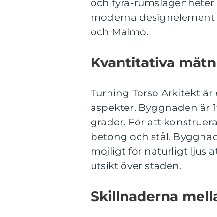
och fyra-rumslägenheter 
moderna designelement o
och Malmö.
Kvantitativa mätn
Turning Torso Arkitekt är
aspekter. Byggnaden är 1
grader. För att konstrue
betong och stål. Byggnad
möjligt för naturligt ljus 
utsikt över staden.
Skillnaderna mell