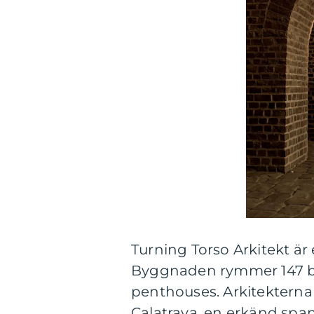
Turning Torso Arkitekt är
Byggnaden rymmer 147 bo
penthouses. Arkitektern
Calatrava, en erkänd span