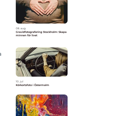
08. aug
Gravidfotografering Stockholm: Skapa
minnen för livet
a
10. jul
Körkortsfoto i Östermalm