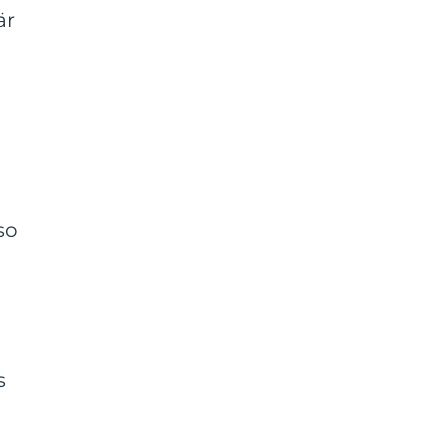
är
so
s