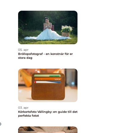
05. apr
Bröllopsfotograf - en konstnär för er
stora dag
03. apr
Körkortsfoto Vällingby: en guide till det
perfekta fotot
o