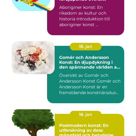
Aboriginer konst: En
rikedom av kultur och
historia Introduktion till
aboriginer konst ...
18. jan
Gomér och Andersson
Konst: En djupdykning i
den spännande världen av
konst
Översikt av Gomér och
Andersson Konst Gomér och
Andersson Konst är en
framstående konstnärsduo
som ...
18. jan
Postmodern konst: En
utforskning av dess
mångfald och betydelse