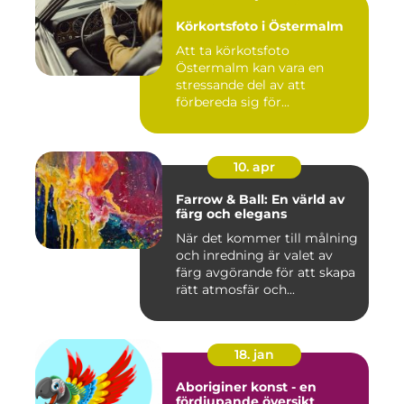
Körkortsfoto i Östermalm
Att ta körkotsfoto
Östermalm kan vara en
stressande del av att
förbereda sig för...
10. apr
Farrow & Ball: En värld av
färg och elegans
När det kommer till målning
och inredning är valet av
färg avgörande för att skapa
rätt atmosfär och...
18. jan
Aboriginer konst - en
fördjupande översikt