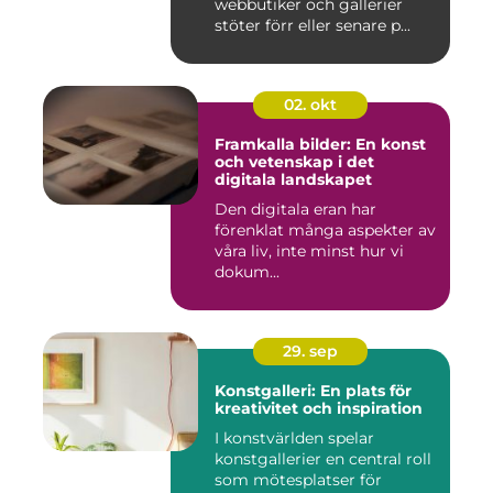
webbutiker och gallerier
stöter förr eller senare p...
02. okt
Framkalla bilder: En konst
och vetenskap i det
digitala landskapet
Den digitala eran har
förenklat många aspekter av
våra liv, inte minst hur vi
dokum...
29. sep
Konstgalleri: En plats för
kreativitet och inspiration
I konstvärlden spelar
konstgallerier en central roll
som mötesplatser för