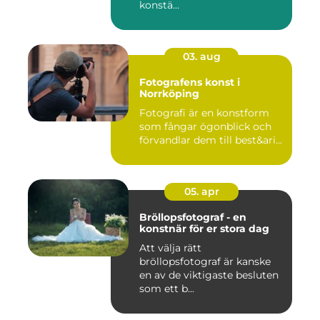
konstä...
03. aug
Fotografens konst i
Norrköping
Fotografi är en konstform
som fångar ögonblick och
förvandlar dem till best&ari...
05. apr
Bröllopsfotograf - en
konstnär för er stora dag
Att välja rätt
bröllopsfotograf är kanske
en av de viktigaste besluten
som ett b...