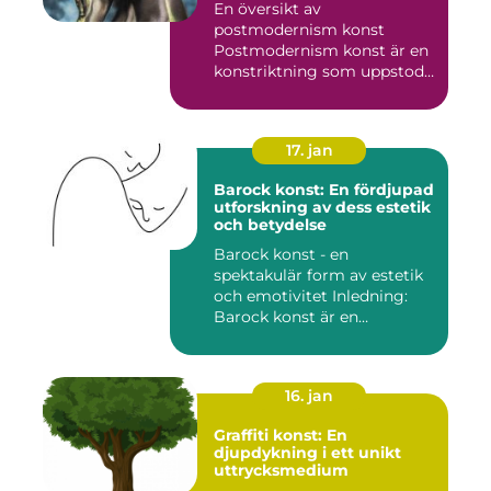
En översikt av
postmodernism konst
Postmodernism konst är en
konstriktning som uppstod
under andra ...
17. jan
Barock konst: En fördjupad
utforskning av dess estetik
och betydelse
Barock konst - en
spektakulär form av estetik
och emotivitet Inledning:
Barock konst är en
konstnär...
16. jan
Graffiti konst: En
djupdykning i ett unikt
uttrycksmedium