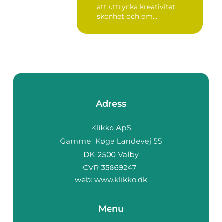
att uttrycka kreativitet,
skönhet och em...
Adress
web:
www.klikko.dk
Menu