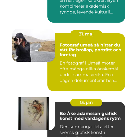
en helt egen karakter. Byen
kombinerer akademisk
tyngde, levende kulturli...
31. maj
Fotograf umeå så hittar du
rätt för bröllop, porträtt och
företag
En fotograf i Umeå möter
ofta många olika önskemål
under samma vecka. Ena
dagen dokumenterar hen
ett...
15. jan
Bo Åke adamsson grafisk
konst med vardagens rytm
Den som börjar leta efter
svensk grafisk konst i