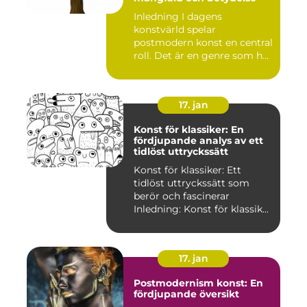
Inledning I dagens
konstvärld spelar
postmodern konst en central
roll. Det är en genre som har
utvec...
17. jan
Konst för klassiker: En
fördjupande analys av ett
tidlöst uttryckssätt
Konst för klassiker: Ett
tidlöst uttryckssätt som
berör och fascinerar
Inledning: Konst för klassik...
17. jan
Postmodernism konst: En
fördjupande översikt