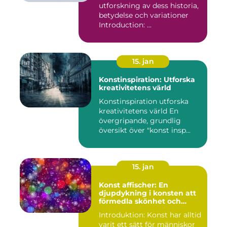
utforskning av dess historia,
betydelse och variationer
Introduction: ...
15. jan
Konstinspiration: Utforska
kreativitetens värld
Konstinspiration utforska
kreativitetens värld En
övergripande, grundlig
översikt över "konst insp...
15. jan
Konst affischer: En
djupdykning i konsten att
förmedla skönhet och
uttryck genom tryckta verk
Introduktion: Konst har alltid
varit ett sätt för människor