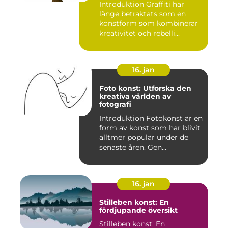
Introduktion Graffiti har
länge betraktats som en
konstform som kombinerar
kreativitet och rebelli...
16. jan
Foto konst: Utforska den
kreativa världen av
fotografi
Introduktion Fotokonst är en
form av konst som har blivit
alltmer populär under de
senaste åren. Gen...
16. jan
Stilleben konst: En
fördjupande översikt
Stilleben konst: En