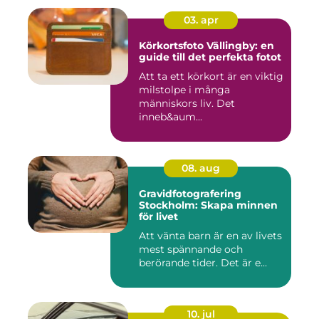
03. apr
Körkortsfoto Vällingby: en
guide till det perfekta fotot
Att ta ett körkort är en viktig
milstolpe i många
människors liv. Det
inneb&aum...
08. aug
Gravidfotografering
Stockholm: Skapa minnen
för livet
Att vänta barn är en av livets
mest spännande och
berörande tider. Det är e...
10. jul