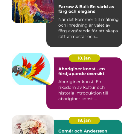
Farrow & Ball: En värld av
färg och elegans
När det kommer till målning
och inredning är valet av
färg avgörande för att skapa
rätt atmosfär och...
18. jan
Aboriginer konst - en
fördjupande översikt
Aboriginer konst: En
rikedom av kultur och
historia Introduktion till
aboriginer konst ...
18. jan
Gomér och Andersson