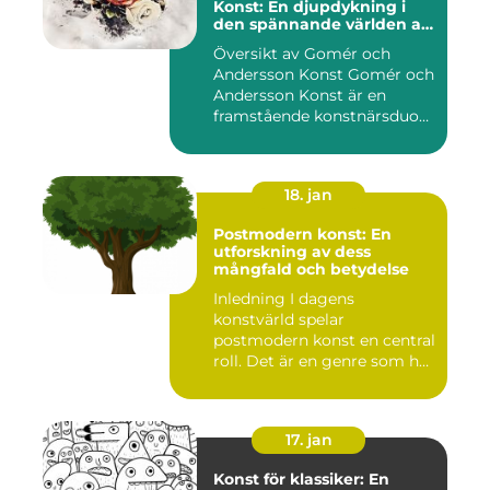
Konst: En djupdykning i
den spännande världen av
konst
Översikt av Gomér och
Andersson Konst Gomér och
Andersson Konst är en
framstående konstnärsduo
som ...
18. jan
Postmodern konst: En
utforskning av dess
mångfald och betydelse
Inledning I dagens
konstvärld spelar
postmodern konst en central
roll. Det är en genre som har
utvec...
17. jan
Konst för klassiker: En