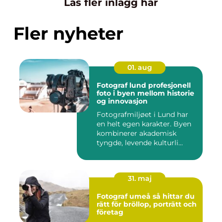
Läs fler inlägg här
Fler nyheter
01. aug
Fotograf lund profesjonell
foto i byen mellom historie
og innovasjon
Fotografmiljøet i Lund har
en helt egen karakter. Byen
kombinerer akademisk
tyngde, levende kulturli...
31. maj
Fotograf umeå så hittar du
rätt för bröllop, porträtt och
företag