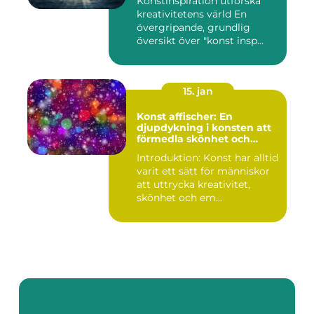
Konstinspiration utforska
kreativitetens värld En
övergripande, grundlig
översikt över "konst insp...
15. jan
Konst affischer: En
djupdykning i konsten att
förmedla skönhet och
uttryck genom tryckta verk
Introduktion: Konst har alltid
varit ett sätt för människor
att uttrycka kreativitet,
skönhet och em...