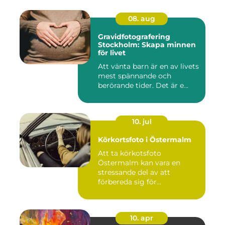
08. aug
Gravidfotografering
Stockholm: Skapa minnen
för livet
Att vänta barn är en av livets
mest spännande och
berörande tider. Det är e...
10. jul
Körkortsfoto i Östermalm
Att ta körkotsfoto
Östermalm kan vara en
stressande del av att
förbereda sig för...
10. apr