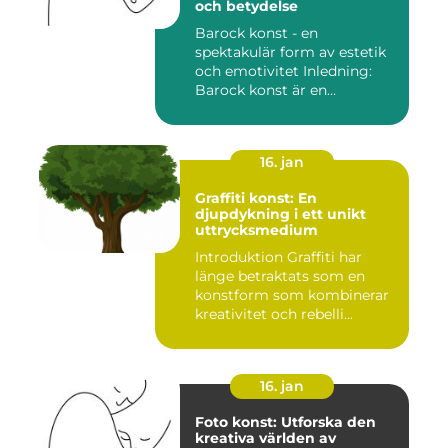
och betydelse
Barock konst - en
spektakulär form av estetik
och emotivitet Inledning:
Barock konst är en
konstnär...
16. jan
Graffiti konst: En
djupdykning i ett unikt
uttrycksmedium
Introduktion Graffiti har
länge betraktats som en
konstform som kombinerar
kreativitet och rebelli...
16. jan
Foto konst: Utforska den
kreativa världen av