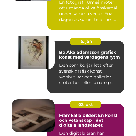
En fotograf i Umeå möter
ofta många olika önskemål
under samma vecka. Ena
dagen dokumenterar hen
ett...
15. jan
Bo Åke adamsson grafisk
konst med vardagens rytm
Den som börjar leta efter
svensk grafisk konst i
webbutiker och gallerier
stöter förr eller senare p...
02. okt
Framkalla bilder: En konst
och vetenskap i det
digitala landskapet
Den digitala eran har