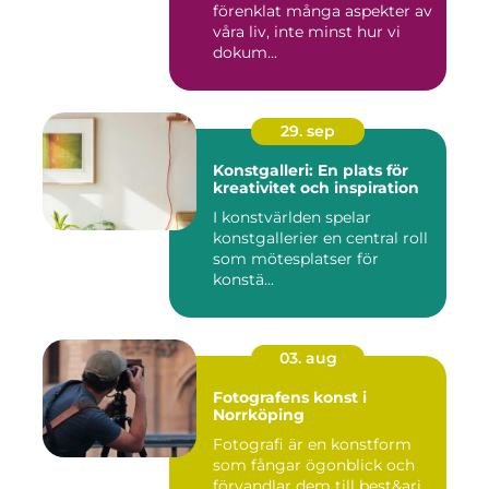
förenklat många aspekter av
våra liv, inte minst hur vi
dokum...
29. sep
Konstgalleri: En plats för
kreativitet och inspiration
I konstvärlden spelar
konstgallerier en central roll
som mötesplatser för
konstä...
03. aug
Fotografens konst i
Norrköping
Fotografi är en konstform
som fångar ögonblick och
förvandlar dem till best&ari...