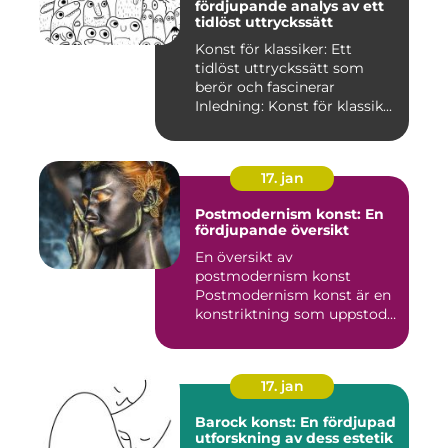
fördjupande analys av ett
tidlöst uttryckssätt
Konst för klassiker: Ett
tidlöst uttryckssätt som
berör och fascinerar
Inledning: Konst för klassik...
17. jan
Postmodernism konst: En
fördjupande översikt
En översikt av
postmodernism konst
Postmodernism konst är en
konstriktning som uppstod
under andra ...
17. jan
Barock konst: En fördjupad
utforskning av dess estetik