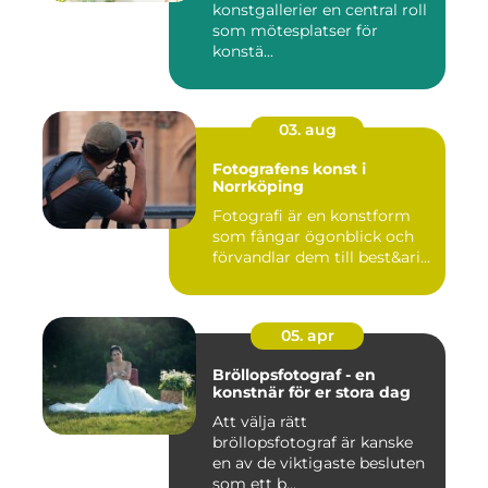
konstgallerier en central roll
som mötesplatser för
konstä...
03. aug
Fotografens konst i
Norrköping
Fotografi är en konstform
som fångar ögonblick och
förvandlar dem till best&ari...
05. apr
Bröllopsfotograf - en
konstnär för er stora dag
Att välja rätt
bröllopsfotograf är kanske
en av de viktigaste besluten
som ett b...