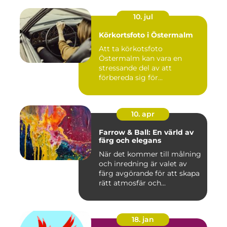
10. jul
Körkortsfoto i Östermalm
Att ta körkotsfoto
Östermalm kan vara en
stressande del av att
förbereda sig för...
10. apr
Farrow & Ball: En värld av
färg och elegans
När det kommer till målning
och inredning är valet av
färg avgörande för att skapa
rätt atmosfär och...
18. jan