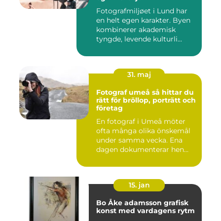
Fotografmiljøet i Lund har
en helt egen karakter. Byen
kombinerer akademisk
tyngde, levende kulturli...
31. maj
Fotograf umeå så hittar du
rätt för bröllop, porträtt och
företag
En fotograf i Umeå möter
ofta många olika önskemål
under samma vecka. Ena
dagen dokumenterar hen
ett...
15. jan
Bo Åke adamsson grafisk
konst med vardagens rytm