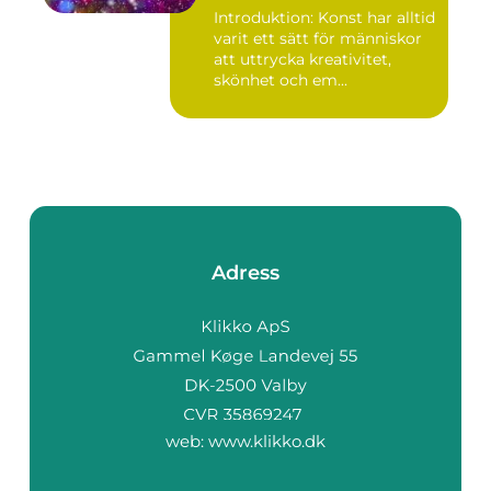
uttryck genom tryckta verk
Introduktion: Konst har alltid
varit ett sätt för människor
att uttrycka kreativitet,
skönhet och em...
Adress
web:
www.klikko.dk