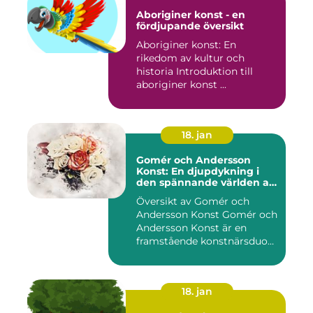
Aboriginer konst - en
fördjupande översikt
Aboriginer konst: En
rikedom av kultur och
historia Introduktion till
aboriginer konst ...
18. jan
Gomér och Andersson
Konst: En djupdykning i
den spännande världen av
konst
Översikt av Gomér och
Andersson Konst Gomér och
Andersson Konst är en
framstående konstnärsduo
som ...
18. jan