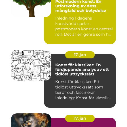
Postmodern konst: En
utforskning av dess
mångfald och betydelse
Inledning I dagens
konstvärld spelar
postmodern konst en central
roll. Det är en genre som har
utvec...
17. jan
Konst för klassiker: En
fördjupande analys av ett
tidlöst uttryckssätt
Konst för klassiker: Ett
tidlöst uttryckssätt som
berör och fascinerar
Inledning: Konst för klassik...
17. jan