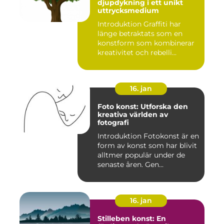
djupdykning i ett unikt
uttrycksmedium
Introduktion Graffiti har
länge betraktats som en
konstform som kombinerar
kreativitet och rebelli...
16. jan
Foto konst: Utforska den
kreativa världen av
fotografi
Introduktion Fotokonst är en
form av konst som har blivit
alltmer populär under de
senaste åren. Gen...
16. jan
Stilleben konst: En