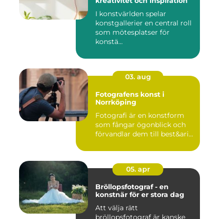
kreativitet och inspiration
I konstvärlden spelar
konstgallerier en central roll
som mötesplatser för
konstä...
03. aug
Fotografens konst i
Norrköping
Fotografi är en konstform
som fångar ögonblick och
förvandlar dem till best&ari...
05. apr
Bröllopsfotograf - en
konstnär för er stora dag
Att välja rätt
bröllopsfotograf är kanske