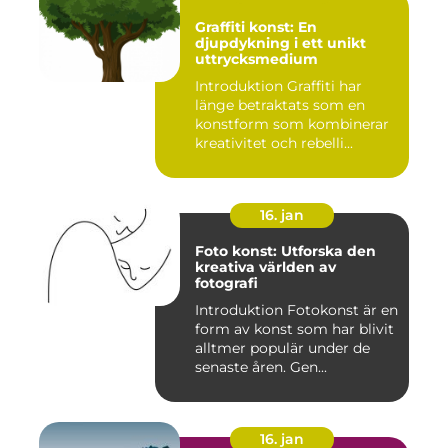
Graffiti konst: En
djupdykning i ett unikt
uttrycksmedium
Introduktion Graffiti har
länge betraktats som en
konstform som kombinerar
kreativitet och rebelli...
16. jan
Foto konst: Utforska den
kreativa världen av
fotografi
Introduktion Fotokonst är en
form av konst som har blivit
alltmer populär under de
senaste åren. Gen...
16. jan