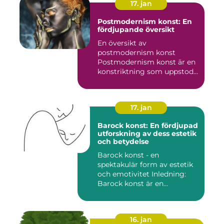
17. jan
Postmodernism konst: En
fördjupande översikt
En översikt av
postmodernism konst
Postmodernism konst är en
konstriktning som uppstod
under andra ...
17. jan
Barock konst: En fördjupad
utforskning av dess estetik
och betydelse
Barock konst - en
spektakulär form av estetik
och emotivitet Inledning:
Barock konst är en
konstnär...
16. jan