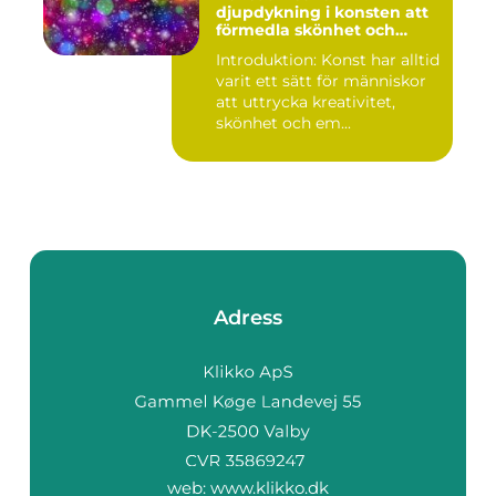
djupdykning i konsten att
förmedla skönhet och
uttryck genom tryckta verk
Introduktion: Konst har alltid
varit ett sätt för människor
att uttrycka kreativitet,
skönhet och em...
Adress
web:
www.klikko.dk