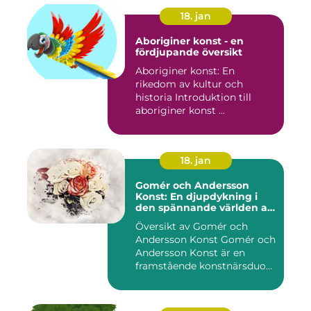
18. jan
Aboriginer konst - en
fördjupande översikt
Aboriginer konst: En
rikedom av kultur och
historia Introduktion till
aboriginer konst ...
18. jan
Gomér och Andersson
Konst: En djupdykning i
den spännande världen av
konst
Översikt av Gomér och
Andersson Konst Gomér och
Andersson Konst är en
framstående konstnärsduo
som ...