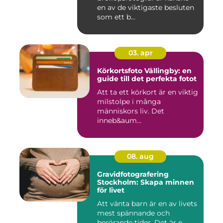
en av de viktigaste besluten
som ett b...
03. apr
Körkortsfoto Vällingby: en
guide till det perfekta fotot
Att ta ett körkort är en viktig
milstolpe i många
människors liv. Det
inneb&aum...
08. aug
Gravidfotografering
Stockholm: Skapa minnen
för livet
Att vänta barn är en av livets
mest spännande och
berörande tider. Det är e...