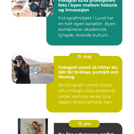
Fotograf lund profesjonell
foto i byen mellom historie
og innovasjon
Fotografmiljøet i Lund har
en helt egen karakter. Byen
kombinerer akademisk
tyngde, levende kulturli...
31. maj
Fotograf umeå så hittar du
rätt för bröllop, porträtt och
företag
En fotograf i Umeå möter
ofta många olika önskemål
under samma vecka. Ena
dagen dokumenterar hen
ett...
15. jan