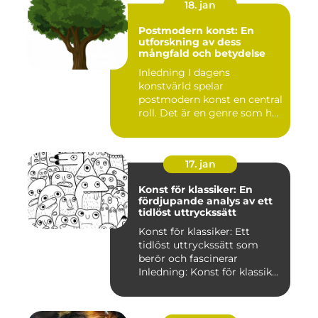
18. jan
Postmodern konst: En
utforskning av dess
mångfald och betydelse
Inledning I dagens
konstvärld spelar
postmodern konst en central
roll. Det är en genre som har
utvec...
17. jan
Konst för klassiker: En
fördjupande analys av ett
tidlöst uttryckssätt
Konst för klassiker: Ett
tidlöst uttryckssätt som
berör och fascinerar
Inledning: Konst för klassik...