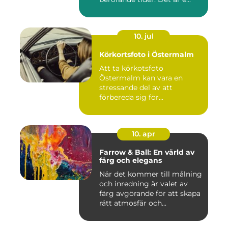
10. jul
Körkortsfoto i Östermalm
Att ta körkotsfoto
Östermalm kan vara en
stressande del av att
förbereda sig för...
10. apr
Farrow & Ball: En värld av
färg och elegans
När det kommer till målning
och inredning är valet av
färg avgörande för att skapa
rätt atmosfär och...