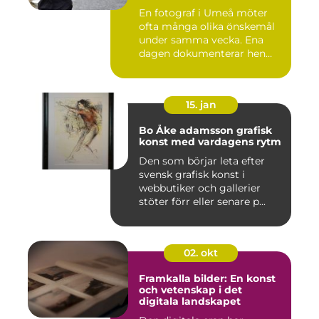
En fotograf i Umeå möter
ofta många olika önskemål
under samma vecka. Ena
dagen dokumenterar hen
ett...
15. jan
Bo Åke adamsson grafisk
konst med vardagens rytm
Den som börjar leta efter
svensk grafisk konst i
webbutiker och gallerier
stöter förr eller senare p...
02. okt
Framkalla bilder: En konst
och vetenskap i det
digitala landskapet