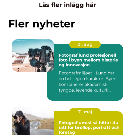
Läs fler inlägg här
Fler nyheter
01. aug
Fotograf lund profesjonell
foto i byen mellom historie
og innovasjon
Fotografmiljøet i Lund har
en helt egen karakter. Byen
kombinerer akademisk
tyngde, levende kulturli...
31. maj
Fotograf umeå så hittar du
rätt för bröllop, porträtt och
företag