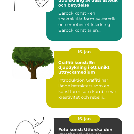
utforskning av dess estetik
och betydelse
Barock konst - en
spektakulär form av estetik
och emotivitet Inledning:
Barock konst är en
konstnär...
16. jan
Graffiti konst: En
djupdykning i ett unikt
uttrycksmedium
Introduktion Graffiti har
länge betraktats som en
konstform som kombinerar
kreativitet och rebelli...
16. jan
Foto konst: Utforska den