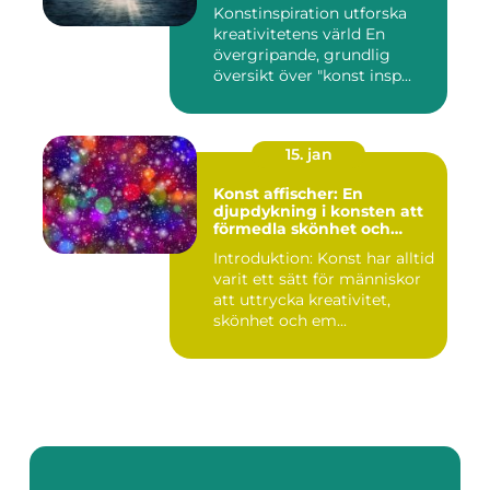
Konstinspiration utforska
kreativitetens värld En
övergripande, grundlig
översikt över "konst insp...
15. jan
Konst affischer: En
djupdykning i konsten att
förmedla skönhet och
uttryck genom tryckta verk
Introduktion: Konst har alltid
varit ett sätt för människor
att uttrycka kreativitet,
skönhet och em...