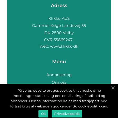
Adress
web:
www.klikko.dk
Menu
Annonsering
Om oss
Cookies
På vores website bruges cookies til at huske dine
indstillinger, statistik og personalisering af indhold og
Kontakta oss
annoncer. Denne information deles med tredjepart. Ved
Sitemap
fortsat brug af websiden godkender du cookiepolitikken.
Ok
Privatlivspolitik