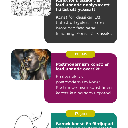
Konst för klassiker: En
fördjupande analys av ett
tidlöst uttryckssätt
Konst för klassiker: Ett
tidlöst uttryckssätt som
berör och fascinerar
Inledning: Konst för klassik...
17. jan
Postmodernism konst: En
fördjupande översikt
En översikt av
postmodernism konst
Postmodernism konst är en
konstriktning som uppstod
under andra ...
17. jan
Barock konst: En fördjupad