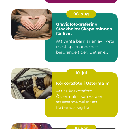
08. aug
Gravidfotografering
Stockholm: Skapa minnen
för livet
Att vänta barn är en av livets
mest spännande och
berörande tider. Det är e...
10. jul
Körkortsfoto i Östermalm
Att ta körkotsfoto
Östermalm kan vara en
stressande del av att
förbereda sig för...
10. apr