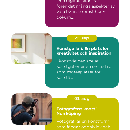
Den digitala eran har
förenklat många aspekter av
våra liv, inte minst hur vi
dokum...
29. sep
Konstgalleri: En plats för
kreativitet och inspiration
I konstvärlden spelar
konstgallerier en central roll
som mötesplatser för
konstä...
03. aug
Fotografens konst i
Norrköping
Fotografi är en konstform
som fångar ögonblick och