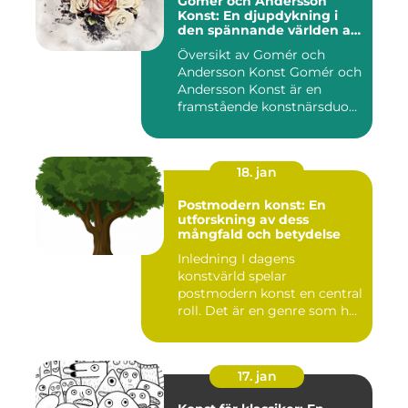
Gomér och Andersson
Konst: En djupdykning i
den spännande världen av
konst
Översikt av Gomér och
Andersson Konst Gomér och
Andersson Konst är en
framstående konstnärsduo
som ...
18. jan
Postmodern konst: En
utforskning av dess
mångfald och betydelse
Inledning I dagens
konstvärld spelar
postmodern konst en central
roll. Det är en genre som har
utvec...
17. jan