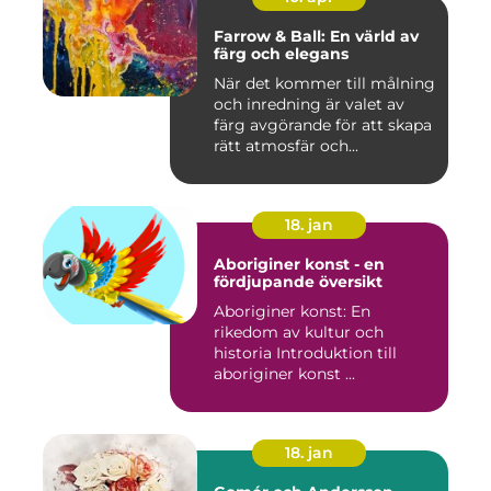
Farrow & Ball: En värld av
färg och elegans
När det kommer till målning
och inredning är valet av
färg avgörande för att skapa
rätt atmosfär och...
18. jan
Aboriginer konst - en
fördjupande översikt
Aboriginer konst: En
rikedom av kultur och
historia Introduktion till
aboriginer konst ...
18. jan