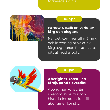
förbereda sig för...
10. apr
Farrow & Ball: En värld av
färg och elegans
När det kommer till målning
och inredning är valet av
färg avgörande för att skapa
rätt atmosfär och...
18. jan
Aboriginer konst - en
fördjupande översikt
Aboriginer konst: En
rikedom av kultur och
historia Introduktion till
aboriginer konst ...