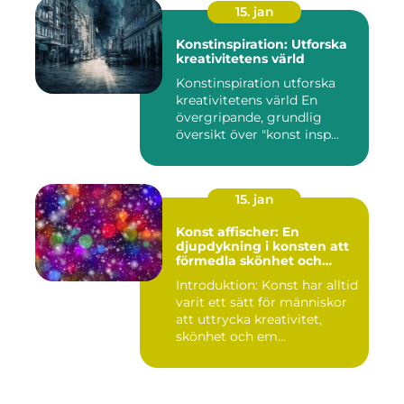
15. jan
Konstinspiration: Utforska
kreativitetens värld
Konstinspiration utforska
kreativitetens värld En
övergripande, grundlig
översikt över "konst insp...
15. jan
Konst affischer: En
djupdykning i konsten att
förmedla skönhet och
uttryck genom tryckta verk
Introduktion: Konst har alltid
varit ett sätt för människor
att uttrycka kreativitet,
skönhet och em...