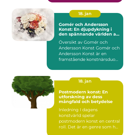
18. jan
Gomér och Andersson
Konst: En djupdykning i
den spännande världen av
konst
Översikt av Gomér och
Andersson Konst Gomér och
Andersson Konst är en
framstående konstnärsduo
som ...
18. jan
Postmodern konst: En
utforskning av dess
mångfald och betydelse
Inledning I dagens
konstvärld spelar
postmodern konst en central
roll. Det är en genre som har
utvec...