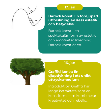
17. jan
Barock konst: En fördjupad
utforskning av dess estetik
och betydelse
Barock konst - en
spektakulär form av estetik
och emotivitet Inledning:
Barock konst är en
konstnär...
16. jan
Graffiti konst: En
djupdykning i ett unikt
uttrycksmedium
Introduktion Graffiti har
länge betraktats som en
konstform som kombinerar
kreativitet och rebelli...