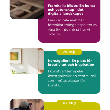
Framkalla bilder: En konst
och vetenskap i det
digitala landskapet
Den digitala eran har
förenklat många aspekter av
våra liv, inte minst hur vi
dokum...
29. sep
Konstgalleri: En plats för
kreativitet och inspiration
I konstvärlden spelar
konstgallerier en central roll
som mötesplatser för
konstä...
03. aug