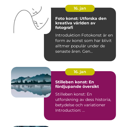
16. jan
Foto konst: Utforska den
kreativa världen av
fotografi
Introduktion Fotokonst är en
form av konst som har blivit
alltmer populär under de
senaste åren. Gen...
16. jan
Stilleben konst: En
fördjupande översikt
Stilleben konst: En
utforskning av dess historia,
betydelse och variationer
Introduction: ...