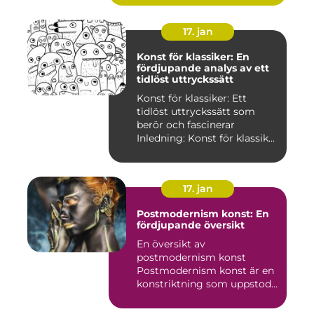
17. jan
Konst för klassiker: En
fördjupande analys av ett
tidlöst uttryckssätt
Konst för klassiker: Ett
tidlöst uttryckssätt som
berör och fascinerar
Inledning: Konst för klassik...
17. jan
Postmodernism konst: En
fördjupande översikt
En översikt av
postmodernism konst
Postmodernism konst är en
konstriktning som uppstod
under andra ...