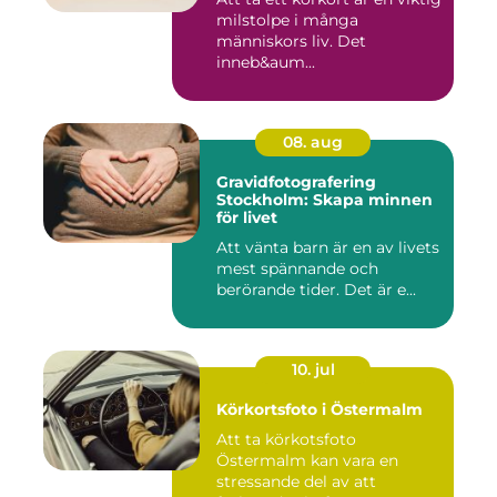
milstolpe i många
människors liv. Det
inneb&aum...
08. aug
Gravidfotografering
Stockholm: Skapa minnen
för livet
Att vänta barn är en av livets
mest spännande och
berörande tider. Det är e...
10. jul
Körkortsfoto i Östermalm
Att ta körkotsfoto
Östermalm kan vara en
stressande del av att