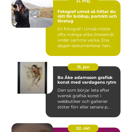
31. maj
Fotograf umeå så hittar du
rätt för bröllop, porträtt och
företag
En fotograf i Umeå möter
ofta många olika önskemål
under samma vecka. Ena
dagen dokumenterar hen
ett...
15. jan
Bo Åke adamsson grafisk
konst med vardagens rytm
Den som börjar leta efter
svensk grafisk konst i
webbutiker och gallerier
stöter förr eller senare p...
02. okt