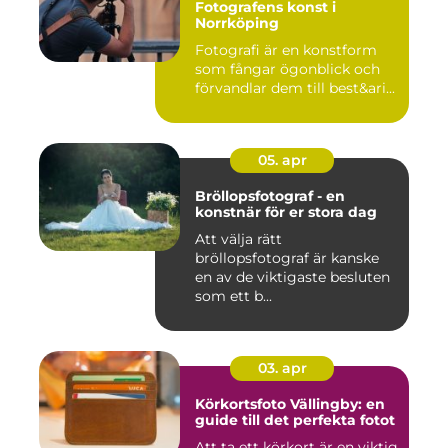
Fotografens konst i
Norrköping
Fotografi är en konstform
som fångar ögonblick och
förvandlar dem till best&ari...
05. apr
Bröllopsfotograf - en
konstnär för er stora dag
Att välja rätt
bröllopsfotograf är kanske
en av de viktigaste besluten
som ett b...
03. apr
Körkortsfoto Vällingby: en
guide till det perfekta fotot
Att ta ett körkort är en viktig