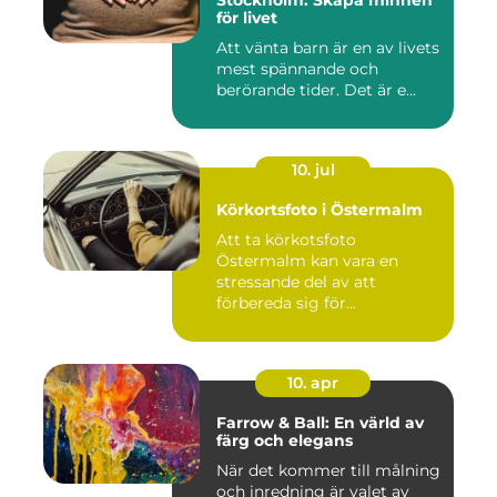
Stockholm: Skapa minnen
för livet
Att vänta barn är en av livets
mest spännande och
berörande tider. Det är e...
10. jul
Körkortsfoto i Östermalm
Att ta körkotsfoto
Östermalm kan vara en
stressande del av att
förbereda sig för...
10. apr
Farrow & Ball: En värld av
färg och elegans
När det kommer till målning
och inredning är valet av