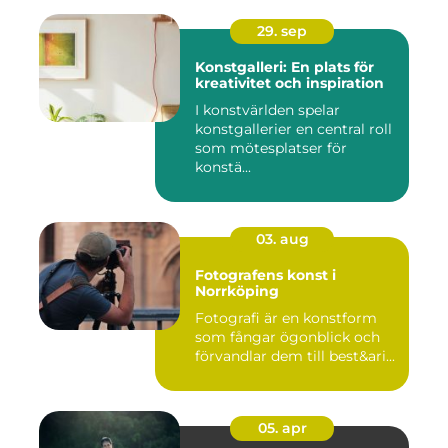
29. sep
Konstgalleri: En plats för
kreativitet och inspiration
I konstvärlden spelar
konstgallerier en central roll
som mötesplatser för
konstä...
03. aug
Fotografens konst i
Norrköping
Fotografi är en konstform
som fångar ögonblick och
förvandlar dem till best&ari...
05. apr