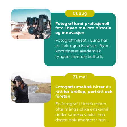
01. aug
Fotograf lund profesjonell
foto i byen mellom historie
og innovasjon
Fotografmiljøet i Lund har
en helt egen karakter. Byen
kombinerer akademisk
tyngde, levende kulturli...
31. maj
Fotograf umeå så hittar du
rätt för bröllop, porträtt och
företag
En fotograf i Umeå möter
ofta många olika önskemål
under samma vecka. Ena
dagen dokumenterar hen
ett...