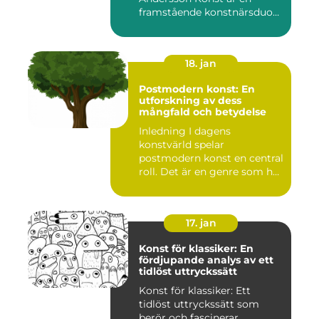
framstående konstnärsduo
som ...
18. jan
Postmodern konst: En
utforskning av dess
mångfald och betydelse
Inledning I dagens
konstvärld spelar
postmodern konst en central
roll. Det är en genre som har
utvec...
17. jan
Konst för klassiker: En
fördjupande analys av ett
tidlöst uttryckssätt
Konst för klassiker: Ett
tidlöst uttryckssätt som
berör och fascinerar