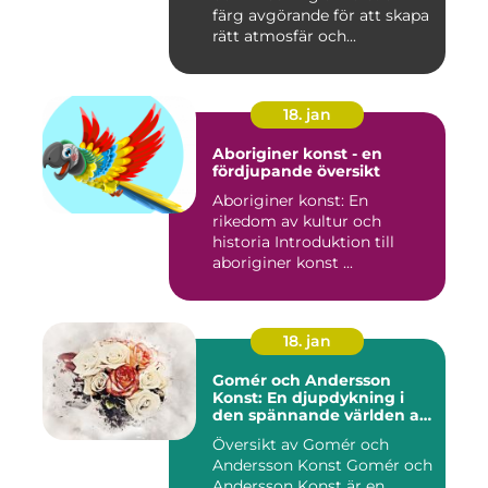
färg avgörande för att skapa
rätt atmosfär och...
18. jan
Aboriginer konst - en
fördjupande översikt
Aboriginer konst: En
rikedom av kultur och
historia Introduktion till
aboriginer konst ...
18. jan
Gomér och Andersson
Konst: En djupdykning i
den spännande världen av
konst
Översikt av Gomér och
Andersson Konst Gomér och
Andersson Konst är en