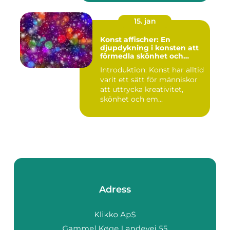
15. jan
Konst affischer: En
djupdykning i konsten att
förmedla skönhet och
uttryck genom tryckta verk
Introduktion: Konst har alltid
varit ett sätt för människor
att uttrycka kreativitet,
skönhet och em...
Adress