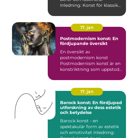
Inledning: Konst för klassik...
17. jan
Postmodernism konst: En
fördjupande översikt
En översikt av
postmodernism konst
Postmodernism konst är en
konstriktning som uppstod
under andra ...
17. jan
Barock konst: En fördjupad
utforskning av dess estetik
och betydelse
Barock konst - en
spektakulär form av estetik
och emotivitet Inledning: