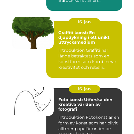
Barock konst är en
konstnär...
16. jan
Graffiti konst: En
djupdykning i ett unikt
uttrycksmedium
Introduktion Graffiti har
länge betraktats som en
konstform som kombinerar
kreativitet och rebelli...
16. jan
Foto konst: Utforska den
kreativa världen av
fotografi
Introduktion Fotokonst är en
form av konst som har blivit
alltmer populär under de