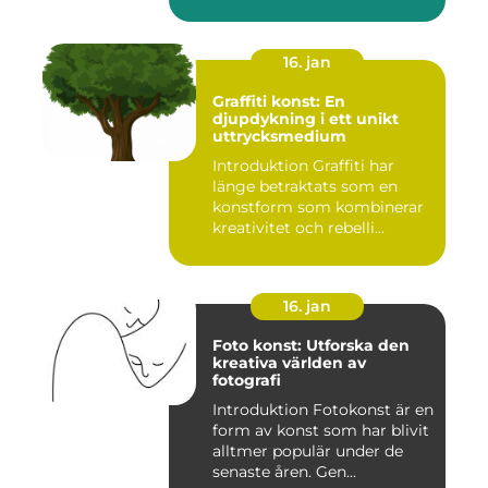
konstnär...
16. jan
Graffiti konst: En
djupdykning i ett unikt
uttrycksmedium
Introduktion Graffiti har
länge betraktats som en
konstform som kombinerar
kreativitet och rebelli...
16. jan
Foto konst: Utforska den
kreativa världen av
fotografi
Introduktion Fotokonst är en
form av konst som har blivit
alltmer populär under de
senaste åren. Gen...