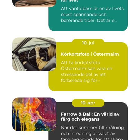
för livet
Att vänta barn är en av livets
mest spännande och
berörande tider. Det är e...
10. jul
Körkortsfoto i Östermalm
Att ta körkotsfoto
Östermalm kan vara en
stressande del av att
förbereda sig för...
10. apr
Farrow & Ball: En värld av
färg och elegans
När det kommer till målning
och inredning är valet av
färg avgörande för att skapa