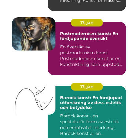
Inledning: Konst för klassik...
17. jan
Postmodernism konst: En
fördjupande översikt
En översikt av
postmodernism konst
Postmodernism konst är en
konstriktning som uppstod
under andra ...
17. jan
Barock konst: En fördjupad
utforskning av dess estetik
och betydelse
Barock konst - en
spektakulär form av estetik
och emotivitet Inledning:
Barock konst är en