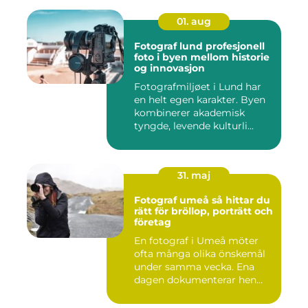
01. aug
Fotograf lund profesjonell
foto i byen mellom historie
og innovasjon
Fotografmiljøet i Lund har
en helt egen karakter. Byen
kombinerer akademisk
tyngde, levende kulturli...
31. maj
Fotograf umeå så hittar du
rätt för bröllop, porträtt och
företag
En fotograf i Umeå möter
ofta många olika önskemål
under samma vecka. Ena
dagen dokumenterar hen
ett...