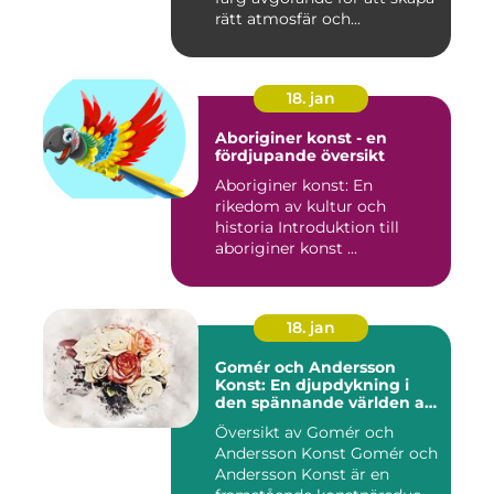
rätt atmosfär och...
18. jan
Aboriginer konst - en
fördjupande översikt
Aboriginer konst: En
rikedom av kultur och
historia Introduktion till
aboriginer konst ...
18. jan
Gomér och Andersson
Konst: En djupdykning i
den spännande världen av
konst
Översikt av Gomér och
Andersson Konst Gomér och
Andersson Konst är en