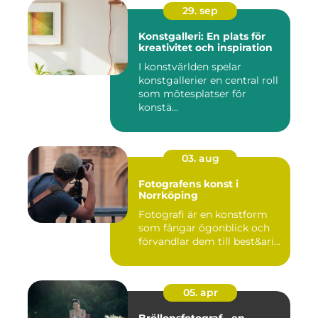
29. sep
Konstgalleri: En plats för
kreativitet och inspiration
I konstvärlden spelar
konstgallerier en central roll
som mötesplatser för
konstä...
03. aug
Fotografens konst i
Norrköping
Fotografi är en konstform
som fångar ögonblick och
förvandlar dem till best&ari...
05. apr