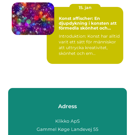
15. jan
Konst affischer: En
djupdykning i konsten att
förmedla skönhet och
uttryck genom tryckta verk
Introduktion: Konst har alltid
varit ett sätt för människor
att uttrycka kreativitet,
skönhet och em...
Adress