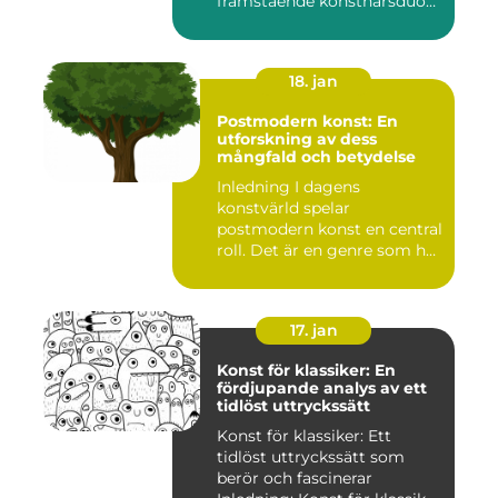
framstående konstnärsduo
som ...
18. jan
Postmodern konst: En
utforskning av dess
mångfald och betydelse
Inledning I dagens
konstvärld spelar
postmodern konst en central
roll. Det är en genre som har
utvec...
17. jan
Konst för klassiker: En
fördjupande analys av ett
tidlöst uttryckssätt
Konst för klassiker: Ett
tidlöst uttryckssätt som
berör och fascinerar