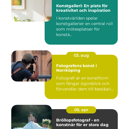
Konstgalleri: En plats för
kreativitet och inspiration
I konstvärlden spelar
konstgallerier en central roll
som mötesplatser för
konstä...
03. aug
Fotografens konst i
Norrköping
Fotografi är en konstform
som fångar ögonblick och
förvandlar dem till best&ari...
05. apr
Bröllopsfotograf - en
konstnär för er stora dag