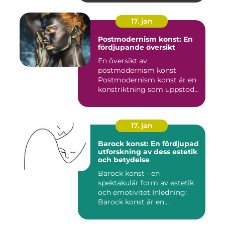
17. jan
Postmodernism konst: En
fördjupande översikt
En översikt av
postmodernism konst
Postmodernism konst är en
konstriktning som uppstod
under andra ...
17. jan
Barock konst: En fördjupad
utforskning av dess estetik
och betydelse
Barock konst - en
spektakulär form av estetik
och emotivitet Inledning:
Barock konst är en
konstnär...