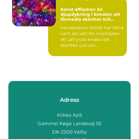
Konst affischer: En
djupdykning i konsten att
förmedla skönhet och
uttryck genom tryckta verk
Introduktion: Konst har alltid
varit ett sätt för människor
att uttrycka kreativitet,
skönhet och em...
Adress