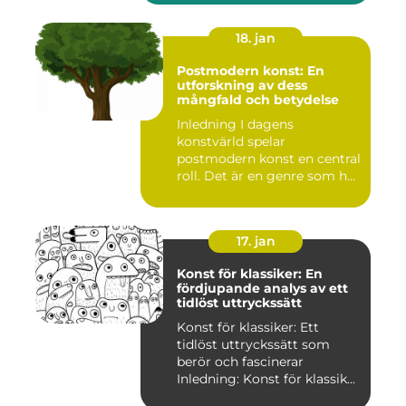
18. jan
Postmodern konst: En
utforskning av dess
mångfald och betydelse
Inledning I dagens
konstvärld spelar
postmodern konst en central
roll. Det är en genre som har
utvec...
17. jan
Konst för klassiker: En
fördjupande analys av ett
tidlöst uttryckssätt
Konst för klassiker: Ett
tidlöst uttryckssätt som
berör och fascinerar
Inledning: Konst för klassik...