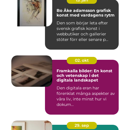
15. jan
Bo Åke adamsson grafisk
konst med vardagens rytm
Den som börjar leta efter
svensk grafisk konst i
webbutiker och gallerier
stöter förr eller senare p...
02. okt
Framkalla bilder: En konst
och vetenskap i det
digitala landskapet
Den digitala eran har
förenklat många aspekter av
våra liv, inte minst hur vi
dokum...
29. sep