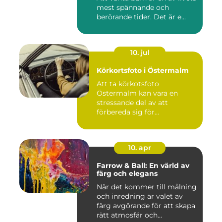
mest spännande och
berörande tider. Det är e...
10. jul
Körkortsfoto i Östermalm
Att ta körkotsfoto
Östermalm kan vara en
stressande del av att
förbereda sig för...
10. apr
Farrow & Ball: En värld av
färg och elegans
När det kommer till målning
och inredning är valet av
färg avgörande för att skapa
rätt atmosfär och...