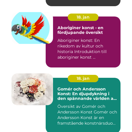
18. jan
Aboriginer konst - en
fördjupande översikt
Aboriginer konst: En
rikedom av kultur och
historia Introduktion till
aboriginer konst ...
18. jan
Gomér och Andersson
Konst: En djupdykning i
den spännande världen av
konst
Översikt av Gomér och
Andersson Konst Gomér och
Andersson Konst är en
framstående konstnärsduo
som ...