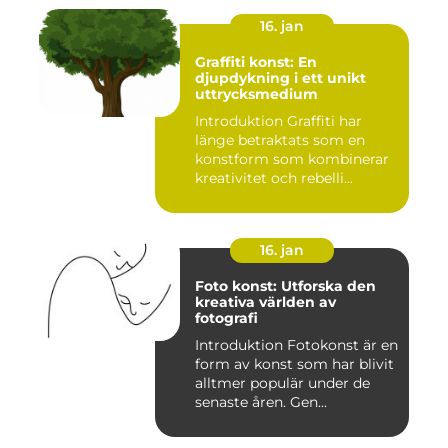
16. jan
Graffiti konst: En
djupdykning i ett unikt
uttrycksmedium
Introduktion Graffiti har
länge betraktats som en
konstform som kombinerar
kreativitet och rebelli...
16. jan
Foto konst: Utforska den
kreativa världen av
fotografi
Introduktion Fotokonst är en
form av konst som har blivit
alltmer populär under de
senaste åren. Gen...