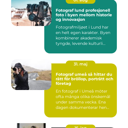
01. aug
Fotograf lund profesjonell
foto i byen mellom historie
og innovasjon
Fotografmiljøet i Lund har
en helt egen karakter. Byen
kombinerer akademisk
tyngde, levende kulturli...
31. maj
Fotograf umeå så hittar du
rätt för bröllop, porträtt och
företag
En fotograf i Umeå möter
ofta många olika önskemål
under samma vecka. Ena
dagen dokumenterar hen
ett...