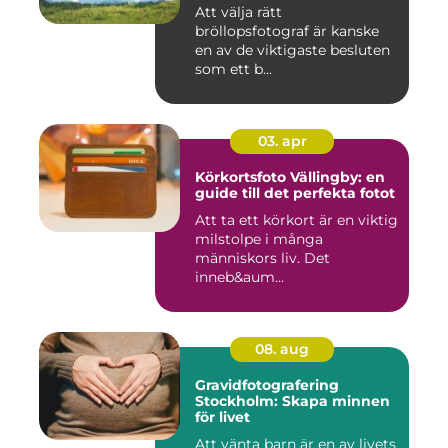
Att välja rätt
bröllopsfotograf är kanske
en av de viktigaste besluten
som ett b...
03. apr
Körkortsfoto Vällingby: en
guide till det perfekta fotot
Att ta ett körkort är en viktig
milstolpe i många
människors liv. Det
inneb&aum...
08. aug
Gravidfotografering
Stockholm: Skapa minnen
för livet
Att vänta barn är en av livets