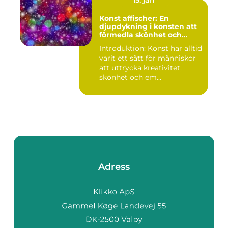
15. jan
Konst affischer: En
djupdykning i konsten att
förmedla skönhet och
uttryck genom tryckta verk
Introduktion: Konst har alltid
varit ett sätt för människor
att uttrycka kreativitet,
skönhet och em...
Adress