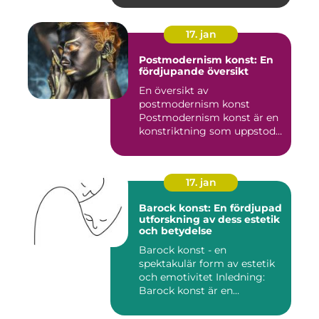
17. jan
Postmodernism konst: En
fördjupande översikt
En översikt av
postmodernism konst
Postmodernism konst är en
konstriktning som uppstod
under andra ...
17. jan
Barock konst: En fördjupad
utforskning av dess estetik
och betydelse
Barock konst - en
spektakulär form av estetik
och emotivitet Inledning:
Barock konst är en
konstnär...