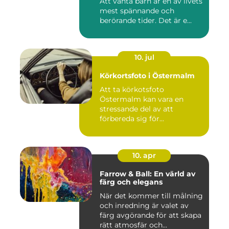
Att vänta barn är en av livets
mest spännande och
berörande tider. Det är e...
10. jul
Körkortsfoto i Östermalm
Att ta körkotsfoto
Östermalm kan vara en
stressande del av att
förbereda sig för...
10. apr
Farrow & Ball: En värld av
färg och elegans
När det kommer till målning
och inredning är valet av
färg avgörande för att skapa
rätt atmosfär och...