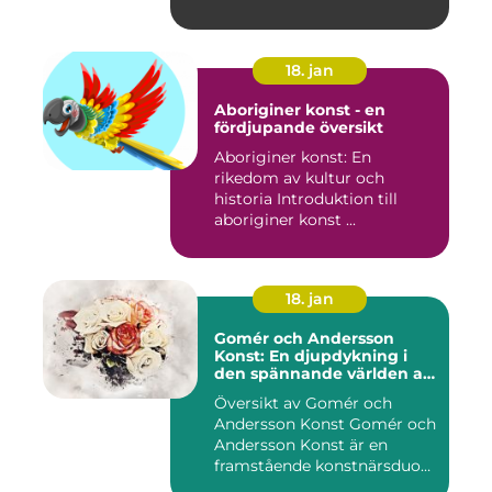
18. jan
Aboriginer konst - en
fördjupande översikt
Aboriginer konst: En
rikedom av kultur och
historia Introduktion till
aboriginer konst ...
18. jan
Gomér och Andersson
Konst: En djupdykning i
den spännande världen av
konst
Översikt av Gomér och
Andersson Konst Gomér och
Andersson Konst är en
framstående konstnärsduo
som ...