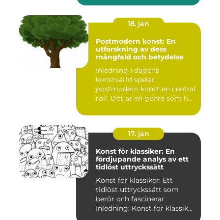
18. jan
Postmodern konst: En
utforskning av dess
mångfald och betydelse
Inledning I dagens
konstvärld spelar
postmodern konst en central
roll. Det är en genre som har
utvec...
17. jan
Konst för klassiker: En
fördjupande analys av ett
tidlöst uttryckssätt
Konst för klassiker: Ett
tidlöst uttryckssätt som
berör och fascinerar
Inledning: Konst för klassik...