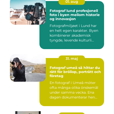
01. aug
Fotograf lund profesjonell
foto i byen mellom historie
og innovasjon
Fotografmiljøet i Lund har
en helt egen karakter. Byen
kombinerer akademisk
tyngde, levende kulturli...
31. maj
Fotograf umeå så hittar du
rätt för bröllop, porträtt och
företag
En fotograf i Umeå möter
ofta många olika önskemål
under samma vecka. Ena
dagen dokumenterar hen
ett...