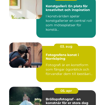
Konstgalleri: En plats för
kreativitet och inspiration
I konstvärlden spelar
konstgallerier en central roll
som mötesplatser för
konstä...
03. aug
Fotografens konst i
Norrköping
Fotografi är en konstform
som fångar ögonblick och
förvandlar dem till best&ari...
05. apr
Bröllopsfotograf - en
konstnär för er stora dag