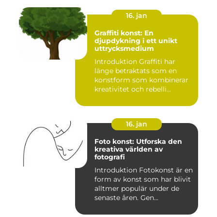
16. jan
Graffiti konst: En
djupdykning i ett unikt
uttrycksmedium
Introduktion Graffiti har
länge betraktats som en
konstform som kombinerar
kreativitet och rebelli...
16. jan
Foto konst: Utforska den
kreativa världen av
fotografi
Introduktion Fotokonst är en
form av konst som har blivit
alltmer populär under de
senaste åren. Gen...