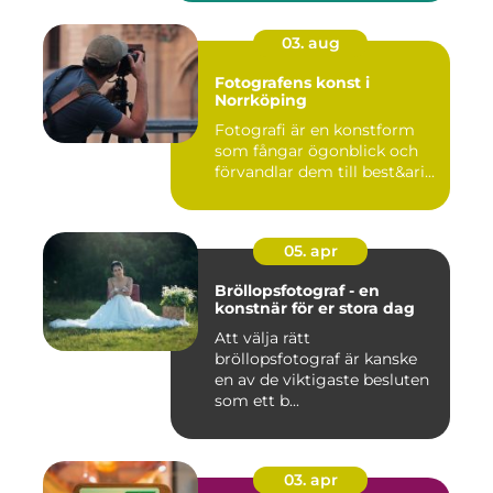
03. aug
Fotografens konst i
Norrköping
Fotografi är en konstform
som fångar ögonblick och
förvandlar dem till best&ari...
05. apr
Bröllopsfotograf - en
konstnär för er stora dag
Att välja rätt
bröllopsfotograf är kanske
en av de viktigaste besluten
som ett b...
03. apr