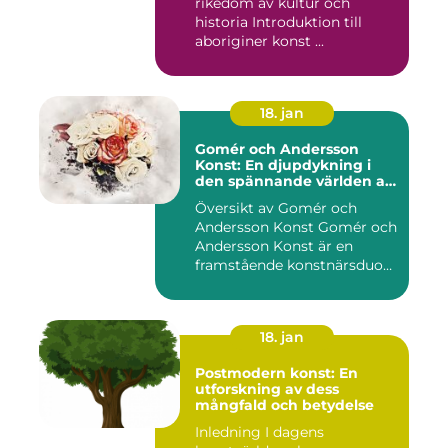
rikedom av kultur och
historia Introduktion till
aboriginer konst ...
18. jan
Gomér och Andersson
Konst: En djupdykning i
den spännande världen av
konst
Översikt av Gomér och
Andersson Konst Gomér och
Andersson Konst är en
framstående konstnärsduo
som ...
18. jan
Postmodern konst: En
utforskning av dess
mångfald och betydelse
Inledning I dagens