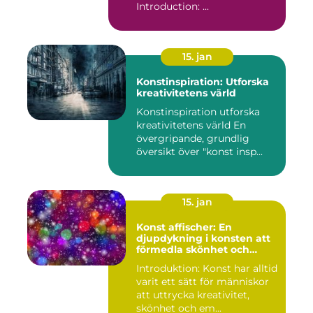
Introduction: ...
15. jan
Konstinspiration: Utforska
kreativitetens värld
Konstinspiration utforska
kreativitetens värld En
övergripande, grundlig
översikt över "konst insp...
15. jan
Konst affischer: En
djupdykning i konsten att
förmedla skönhet och
uttryck genom tryckta verk
Introduktion: Konst har alltid
varit ett sätt för människor
att uttrycka kreativitet,
skönhet och em...