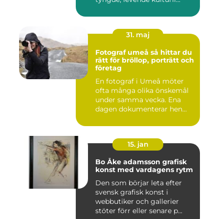
31. maj
Fotograf umeå så hittar du
rätt för bröllop, porträtt och
företag
En fotograf i Umeå möter
ofta många olika önskemål
under samma vecka. Ena
dagen dokumenterar hen
ett...
15. jan
Bo Åke adamsson grafisk
konst med vardagens rytm
Den som börjar leta efter
svensk grafisk konst i
webbutiker och gallerier
stöter förr eller senare p...