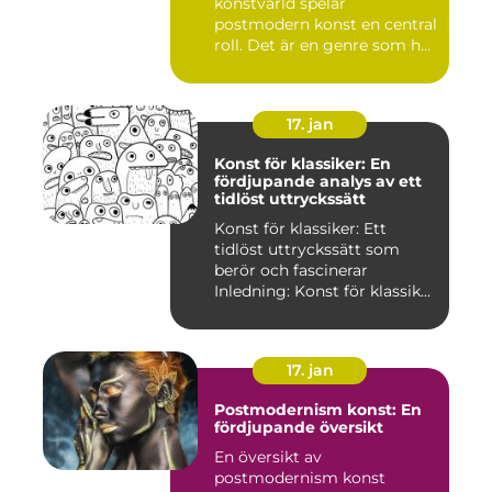
konstvärld spelar
postmodern konst en central
roll. Det är en genre som har
utvec...
17. jan
Konst för klassiker: En
fördjupande analys av ett
tidlöst uttryckssätt
Konst för klassiker: Ett
tidlöst uttryckssätt som
berör och fascinerar
Inledning: Konst för klassik...
17. jan
Postmodernism konst: En
fördjupande översikt
En översikt av
postmodernism konst