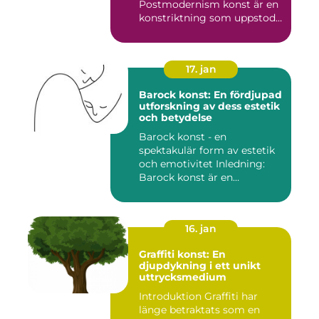
Postmodernism konst är en
konstriktning som uppstod
under andra ...
17. jan
Barock konst: En fördjupad
utforskning av dess estetik
och betydelse
Barock konst - en
spektakulär form av estetik
och emotivitet Inledning:
Barock konst är en
konstnär...
16. jan
Graffiti konst: En
djupdykning i ett unikt
uttrycksmedium
Introduktion Graffiti har
länge betraktats som en