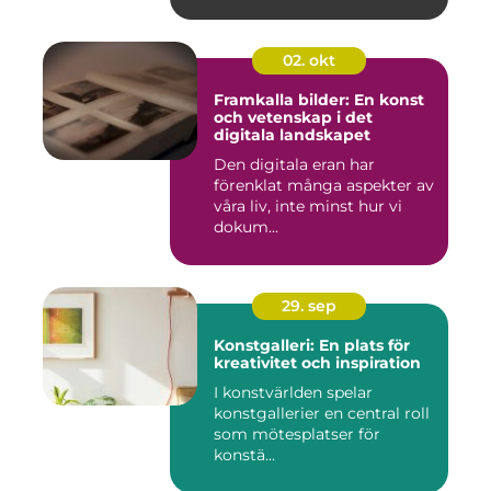
02. okt
Framkalla bilder: En konst
och vetenskap i det
digitala landskapet
Den digitala eran har
förenklat många aspekter av
våra liv, inte minst hur vi
dokum...
29. sep
Konstgalleri: En plats för
kreativitet och inspiration
I konstvärlden spelar
konstgallerier en central roll
som mötesplatser för
konstä...