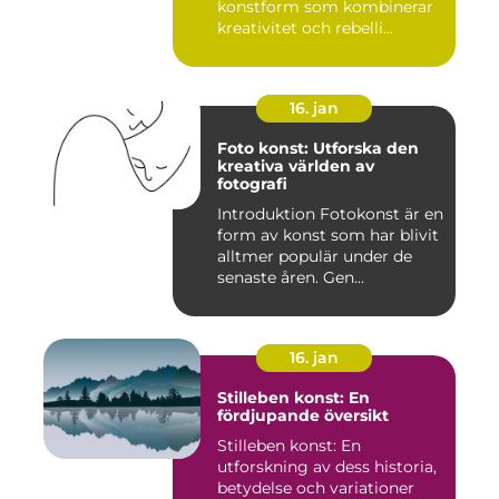
konstform som kombinerar
kreativitet och rebelli...
16. jan
Foto konst: Utforska den
kreativa världen av
fotografi
Introduktion Fotokonst är en
form av konst som har blivit
alltmer populär under de
senaste åren. Gen...
16. jan
Stilleben konst: En
fördjupande översikt
Stilleben konst: En
utforskning av dess historia,
betydelse och variationer