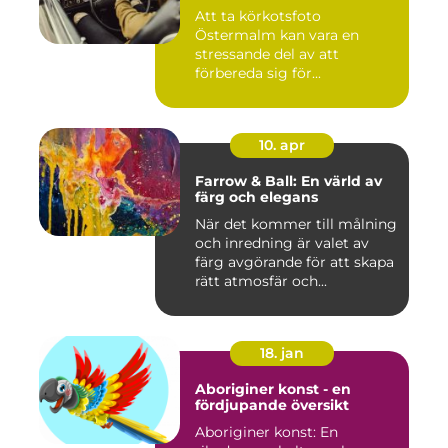
Att ta körkotsfoto
Östermalm kan vara en
stressande del av att
förbereda sig för...
10. apr
Farrow & Ball: En värld av
färg och elegans
När det kommer till målning
och inredning är valet av
färg avgörande för att skapa
rätt atmosfär och...
18. jan
Aboriginer konst - en
fördjupande översikt
Aboriginer konst: En