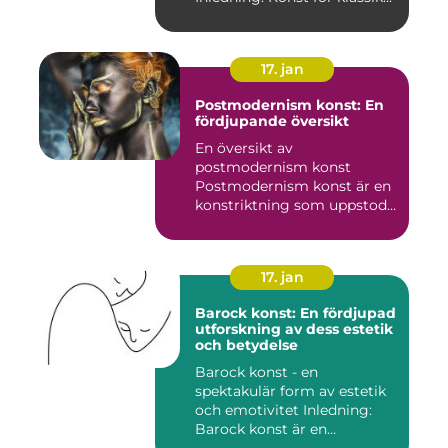
17. jan
Postmodernism konst: En
fördjupande översikt
En översikt av
postmodernism konst
Postmodernism konst är en
konstriktning som uppstod
under andra ...
17. jan
Barock konst: En fördjupad
utforskning av dess estetik
och betydelse
Barock konst - en
spektakulär form av estetik
och emotivitet Inledning:
Barock konst är en