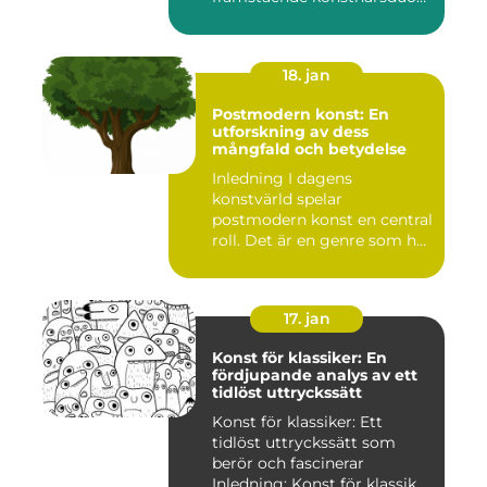
som ...
18. jan
Postmodern konst: En
utforskning av dess
mångfald och betydelse
Inledning I dagens
konstvärld spelar
postmodern konst en central
roll. Det är en genre som har
utvec...
17. jan
Konst för klassiker: En
fördjupande analys av ett
tidlöst uttryckssätt
Konst för klassiker: Ett
tidlöst uttryckssätt som
berör och fascinerar
Inledning: Konst för klassik...