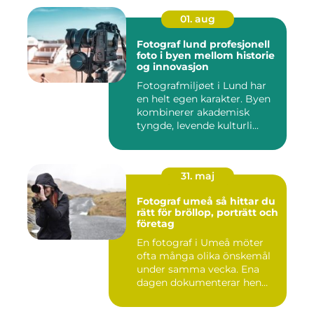
01. aug
Fotograf lund profesjonell
foto i byen mellom historie
og innovasjon
Fotografmiljøet i Lund har
en helt egen karakter. Byen
kombinerer akademisk
tyngde, levende kulturli...
31. maj
Fotograf umeå så hittar du
rätt för bröllop, porträtt och
företag
En fotograf i Umeå möter
ofta många olika önskemål
under samma vecka. Ena
dagen dokumenterar hen
ett...