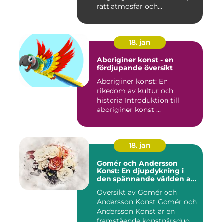
rätt atmosfär och...
18. jan
Aboriginer konst - en
fördjupande översikt
Aboriginer konst: En
rikedom av kultur och
historia Introduktion till
aboriginer konst ...
18. jan
Gomér och Andersson
Konst: En djupdykning i
den spännande världen av
konst
Översikt av Gomér och
Andersson Konst Gomér och
Andersson Konst är en
framstående konstnärsduo