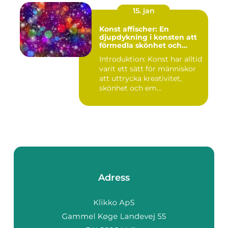
15. jan
Konst affischer: En
djupdykning i konsten att
förmedla skönhet och
uttryck genom tryckta verk
Introduktion: Konst har alltid
varit ett sätt för människor
att uttrycka kreativitet,
skönhet och em...
Adress