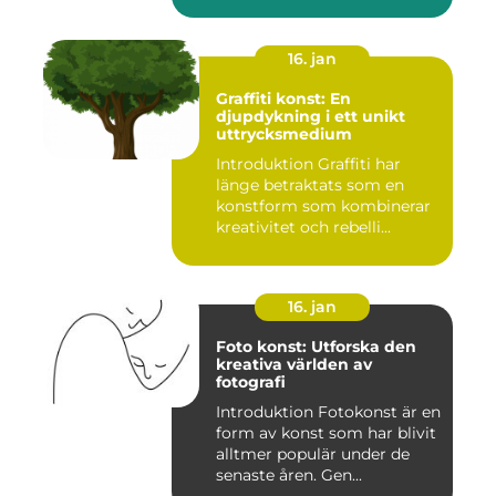
konstnär...
16. jan
Graffiti konst: En
djupdykning i ett unikt
uttrycksmedium
Introduktion Graffiti har
länge betraktats som en
konstform som kombinerar
kreativitet och rebelli...
16. jan
Foto konst: Utforska den
kreativa världen av
fotografi
Introduktion Fotokonst är en
form av konst som har blivit
alltmer populär under de
senaste åren. Gen...