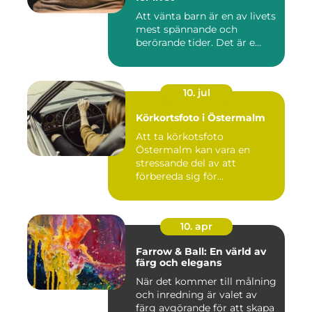
Att vänta barn är en av livets
mest spännande och
berörande tider. Det är e...
10. jul
Körkortsfoto i Östermalm
Att ta körkotsfoto
Östermalm kan vara en
stressande del av att
förbereda sig för...
10. apr
Farrow & Ball: En värld av
färg och elegans
När det kommer till målning
och inredning är valet av
färg avgörande för att skapa