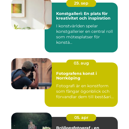
29. sep
Konstgalleri: En plats för
kreativitet och inspiration
I konstvärlden spelar
konstgallerier en central roll
som mötesplatser för
konstä...
03. aug
Fotografens konst i
Norrköping
Fotografi är en konstform
som fångar ögonblick och
förvandlar dem till best&ari...
05. apr
Bröllopsfotograf - en