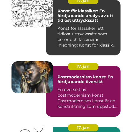
17. jan
Konst för klassiker: En
fördjupande analys av ett
tidlöst uttryckssätt
Konst för klassiker: Ett
tidlöst uttryckssätt som
berör och fascinerar
Inledning: Konst för klassik...
17. jan
Postmodernism konst: En
fördjupande översikt
En översikt av
postmodernism konst
Postmodernism konst är en
konstriktning som uppstod
under andra ...
17. jan