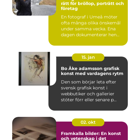
rätt för bröllop, porträtt och
företag
En fotograf i Umeå möter
ofta många olika önskemål
under samma vecka. Ena
dagen dokumenterar hen
ett...
15. jan
Bo Åke adamsson grafisk
konst med vardagens rytm
Den som börjar leta efter
svensk grafisk konst i
webbutiker och gallerier
stöter förr eller senare p...
02. okt
Framkalla bilder: En konst
och vetenskap i det