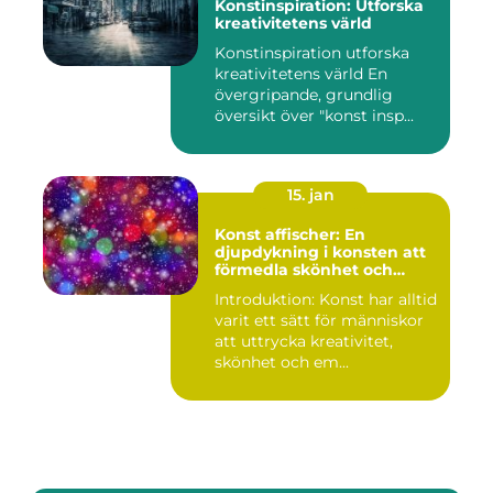
Konstinspiration: Utforska
kreativitetens värld
Konstinspiration utforska
kreativitetens värld En
övergripande, grundlig
översikt över "konst insp...
15. jan
Konst affischer: En
djupdykning i konsten att
förmedla skönhet och
uttryck genom tryckta verk
Introduktion: Konst har alltid
varit ett sätt för människor
att uttrycka kreativitet,
skönhet och em...