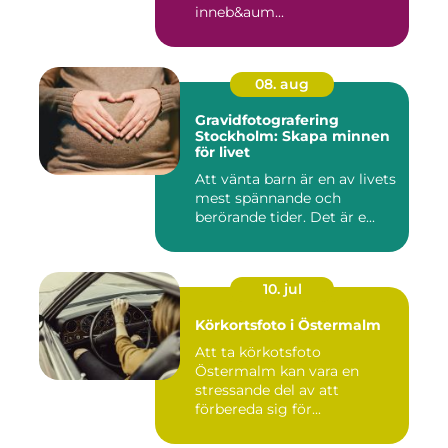
inneb&aum...
08. aug
Gravidfotografering
Stockholm: Skapa minnen
för livet
Att vänta barn är en av livets
mest spännande och
berörande tider. Det är e...
10. jul
Körkortsfoto i Östermalm
Att ta körkotsfoto
Östermalm kan vara en
stressande del av att
förbereda sig för...