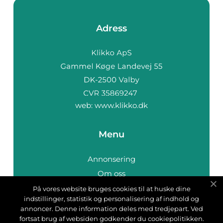
Adress
web:
www.klikko.dk
Menu
Annonsering
Om oss
Cookies
På vores website bruges cookies til at huske dine
indstillinger, statistik og personalisering af indhold og
Kontakta oss
annoncer. Denne information deles med tredjepart. Ved
Sitemap
fortsat brug af websiden godkender du cookiepolitikken.