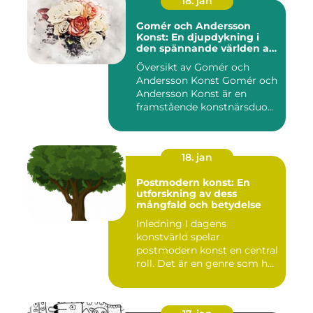
18. jan
Gomér och Andersson
Konst: En djupdykning i
den spännande världen av
konst
Översikt av Gomér och
Andersson Konst Gomér och
Andersson Konst är en
framstående konstnärsduo
som ...
18. jan
Postmodern konst: En
utforskning av dess
mångfald och betydelse
Inledning I dagens
konstvärld spelar
postmodern konst en central
roll. Det är en genre som har
utvec...