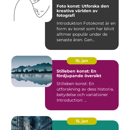
Foto konst: Utforska den
kreativa världen av
fotografi
Introduktion Fotokonst är en
form av konst som har blivit
alltmer populär under de
senaste åren. Gen...
16. jan
Stilleben konst: En
fördjupande översikt
Stilleben konst: En
utforskning av dess historia,
betydelse och variationer
Introduction: ...
15. jan