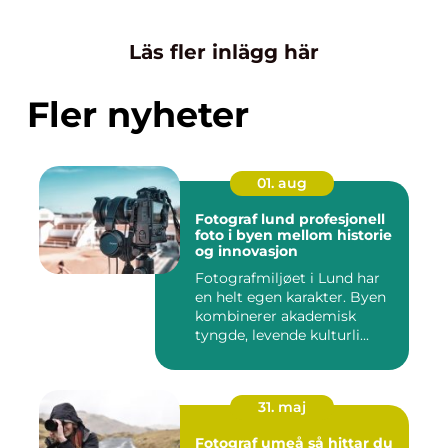
Läs fler inlägg här
Fler nyheter
01. aug
Fotograf lund profesjonell
foto i byen mellom historie
og innovasjon
Fotografmiljøet i Lund har
en helt egen karakter. Byen
kombinerer akademisk
tyngde, levende kulturli...
31. maj
Fotograf umeå så hittar du