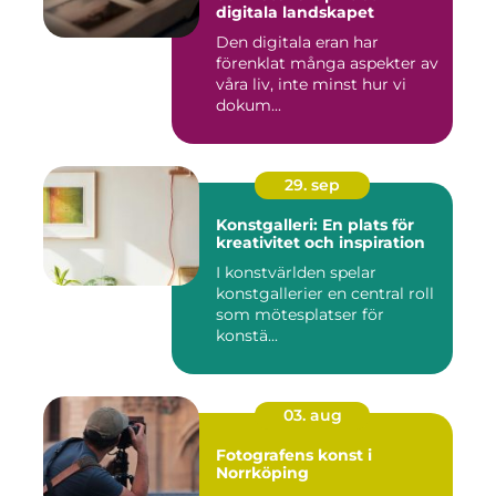
digitala landskapet
Den digitala eran har
förenklat många aspekter av
våra liv, inte minst hur vi
dokum...
29. sep
Konstgalleri: En plats för
kreativitet och inspiration
I konstvärlden spelar
konstgallerier en central roll
som mötesplatser för
konstä...
03. aug
Fotografens konst i
Norrköping