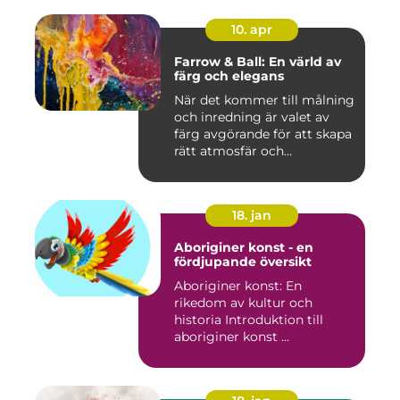
10. apr
Farrow & Ball: En värld av
färg och elegans
När det kommer till målning
och inredning är valet av
färg avgörande för att skapa
rätt atmosfär och...
18. jan
Aboriginer konst - en
fördjupande översikt
Aboriginer konst: En
rikedom av kultur och
historia Introduktion till
aboriginer konst ...