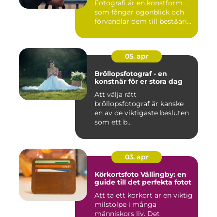
Fotografi är en konstform
som fångar ögonblick och
förvandlar dem till best&ari...
05. apr
Bröllopsfotograf - en
konstnär för er stora dag
Att välja rätt
bröllopsfotograf är kanske
en av de viktigaste besluten
som ett b...
03. apr
Körkortsfoto Vällingby: en
guide till det perfekta fotot
Att ta ett körkort är en viktig
milstolpe i många
människors liv. Det