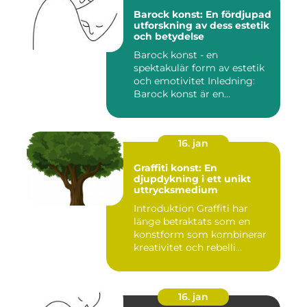
Barock konst: En fördjupad
utforskning av dess estetik
och betydelse
Barock konst - en
spektakulär form av estetik
och emotivitet Inledning:
Barock konst är en
konstnär...
16. jan
Graffiti konst: En
djupdykning i ett unikt
uttrycksmedium
Introduktion Graffiti har
länge betraktats som en
konstform som kombinerar
kreativitet och rebelli...
16. jan