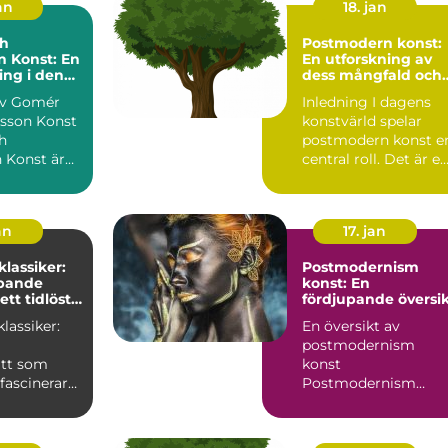
an
18. jan
h
Postmodern konst:
 Konst: En
En utforskning av
ng i den
dess mångfald och
e världen
betydelse
av Gomér
Inledning I dagens
sson Konst
konstvärld spelar
h
postmodern konst e
 Konst är
central roll. Det är e
ående
genre som har utvec.
uo som ...
an
17. jan
klassiker:
Postmodernism
upande
konst: En
ett tidlöst
fördjupande översi
ätt
klassiker:
En översikt av
postmodernism
ätt som
konst
fascinerar
Postmodernism
 Konst för
konst är en
konstriktning som
uppstod under andra