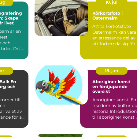
aug
10. jul
ografering
Körkortsfoto i
m: Skapa
Östermalm
r livet
Att ta körkotsfoto
barn är en
Östermalm kan vara
mest
en stressande del av
e och
att förbereda sig för..
tider. Det
apr
18. jan
Ball: En
Aboriginer konst -
färg och
en fördjupande
översikt
ommer till
Aboriginer konst: En
och
rikedom av kultur o
är valet av
historia Introduktion
ande för att
till aborig
t atmosfär