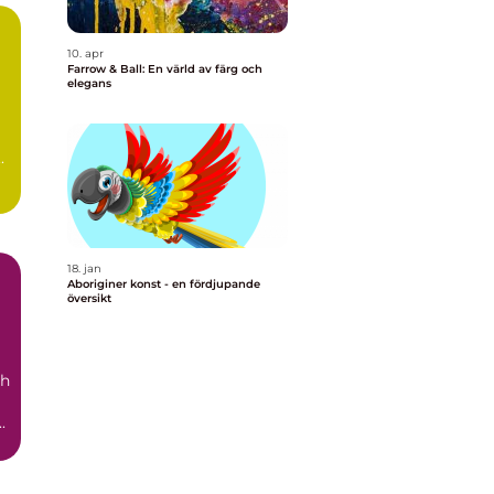
10. apr
Farrow & Ball: En värld av färg och
elegans
.
18. jan
Aboriginer konst - en fördjupande
översikt
ch
iner konst ...