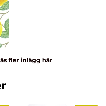
äs fler inlägg här
er