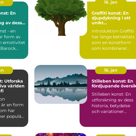
an
16. jan
...
nst: En
Graffiti konst: En
d
djupdykning i ett
ng av dess
unikt
ch
uttrycksmedium
nst - en
Introduktion Graffiti
är form av
har länge betraktats
h emotivitet
som en konstform
: Barock
som kombinerar
n konstnär...
kreativitet och
rebelli...
an
16. jan
t: Utforska
Stilleben konst: En
iva världen
fördjupande översi
fi
Stilleben konst: En
ion
utforskning av dess
 är en form
historia, betydelse
som har
och variationer
tmer populär
Introduction: ...
senaste
.