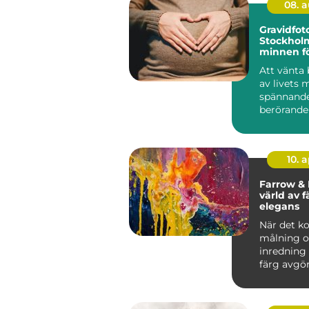
08. 
Gravidfot
Stockhol
minnen fö
Att vänta 
av livets 
spännand
berörande 
är e...
10. 
Farrow & 
värld av 
elegans
När det k
målning 
inredning 
färg avgör
skapa rät
och...