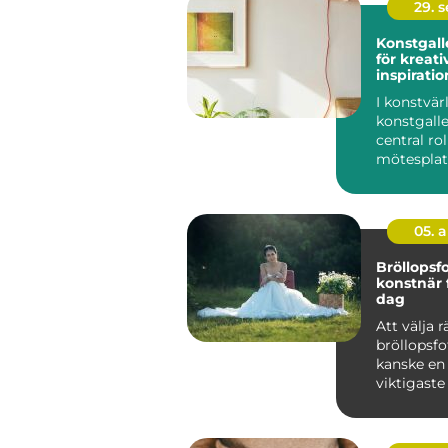
29. 
Konstgalle
för kreati
inspiratio
I konstvär
konstgalle
central ro
mötesplat
konstä...
05. 
Bröllopsfo
konstnär f
dag
Att välja r
bröllopsfo
kanske en
viktigaste
som ett b..