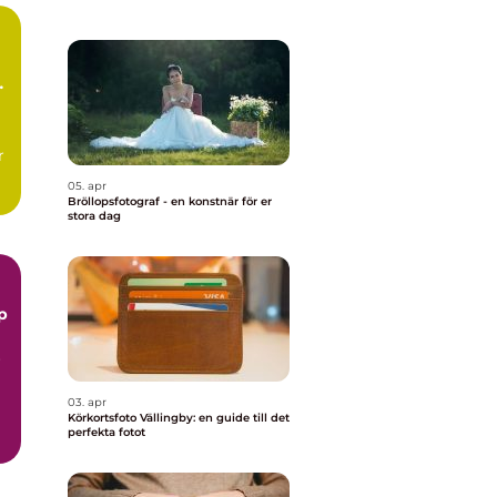
h
r
05. apr
r
Bröllopsfotograf - en konstnär för er
stora dag
n
p
r
03. apr
Körkortsfoto Vällingby: en guide till det
perfekta fotot