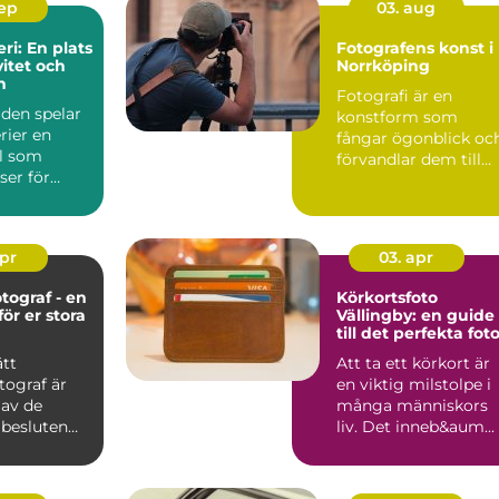
sep
03. aug
ri: En plats
Fotografens konst i
vitet och
Norrköping
n
Fotografi är en
lden spelar
konstform som
rier en
fångar ögonblick oc
ll som
förvandlar dem till
ser för
best&ari...
apr
03. apr
tograf - en
Körkortsfoto
ör er stora
Vällingby: en guide
till det perfekta fot
ätt
Att ta ett körkort är
tograf är
en viktig milstolpe i
 av de
många människors
 besluten
liv. Det inneb&aum...
.