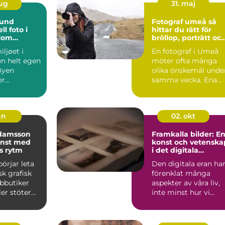
aug
31. maj
lund
Fotograf umeå så
ll foto i
hittar du rätt för
lom
bröllop, porträtt oc
g
företag
ljøet i
En fotograf i Umeå
n
en helt egen
möter ofta många
Byen
olika önskemål unde
er
samma vecka. Ena
 tyngde,
dagen dokumentera
turli...
hen ett...
an
02. okt
damsson
Framkalla bilder: E
onst med
konst och vetenska
s rytm
i det digitala
landskapet
örjar leta
Den digitala eran ha
sk grafisk
förenklat många
ebbutiker
aspekter av våra liv,
ier stöter
inte minst hur vi
enare p...
dokum...