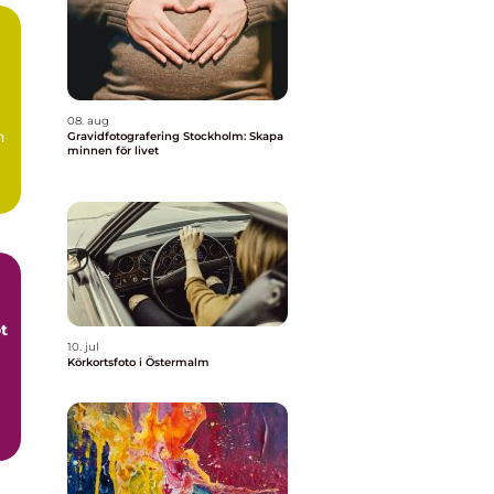
08. aug
h
Gravidfotografering Stockholm: Skapa
minnen för livet
ot
10. jul
Körkortsfoto i Östermalm