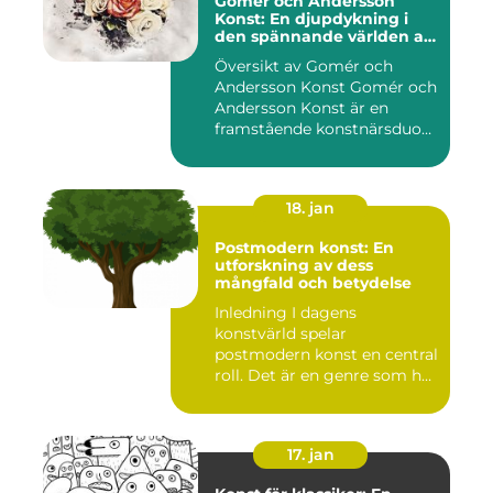
Gomér och Andersson
Konst: En djupdykning i
den spännande världen av
konst
Översikt av Gomér och
Andersson Konst Gomér och
Andersson Konst är en
framstående konstnärsduo
som ...
18. jan
Postmodern konst: En
utforskning av dess
mångfald och betydelse
Inledning I dagens
konstvärld spelar
postmodern konst en central
roll. Det är en genre som har
utvec...
17. jan