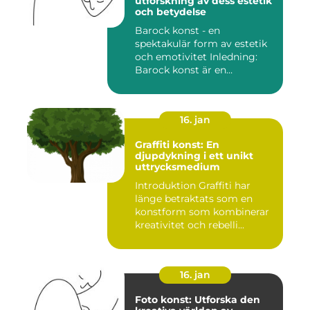
utforskning av dess estetik
och betydelse
Barock konst - en
spektakulär form av estetik
och emotivitet Inledning:
Barock konst är en
konstnär...
16. jan
Graffiti konst: En
djupdykning i ett unikt
uttrycksmedium
Introduktion Graffiti har
länge betraktats som en
konstform som kombinerar
kreativitet och rebelli...
16. jan
Foto konst: Utforska den