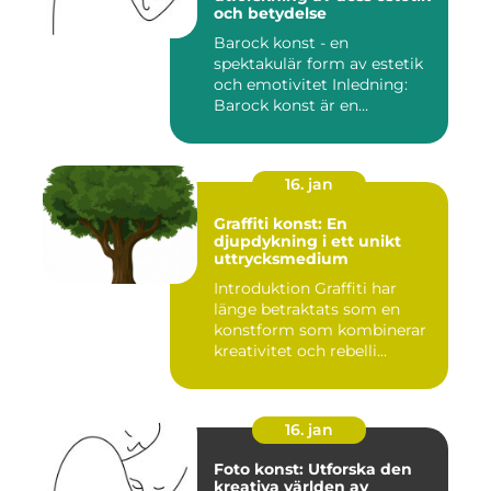
och betydelse
Barock konst - en
spektakulär form av estetik
och emotivitet Inledning:
Barock konst är en
konstnär...
16. jan
Graffiti konst: En
djupdykning i ett unikt
uttrycksmedium
Introduktion Graffiti har
länge betraktats som en
konstform som kombinerar
kreativitet och rebelli...
16. jan
Foto konst: Utforska den
kreativa världen av