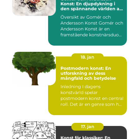
Konst: En djupdykning i
den spännande världen av
konst
Översikt av Gomér och
Andersson Konst Gomér och
Andersson Konst är en
framstående konstnärsduo
som ...
18. jan
Postmodern konst: En
utforskning av dess
mångfald och betydelse
Inledning I dagens
konstvärld spelar
postmodern konst en central
roll. Det är en genre som har
utvec...
17. jan
Konst för klassiker: En