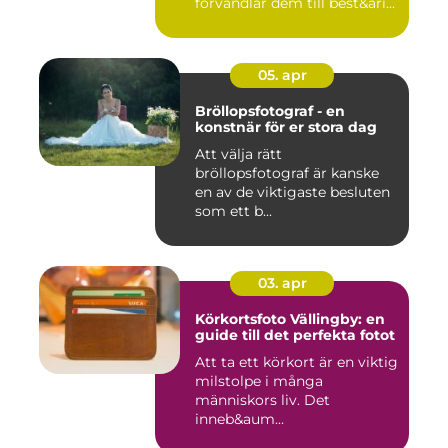
förvandlar dem till best&ari...
05. apr
Bröllopsfotograf - en
konstnär för er stora dag
Att välja rätt
bröllopsfotograf är kanske
en av de viktigaste besluten
som ett b...
03. apr
Körkortsfoto Vällingby: en
guide till det perfekta fotot
Att ta ett körkort är en viktig
milstolpe i många
människors liv. Det
inneb&aum...