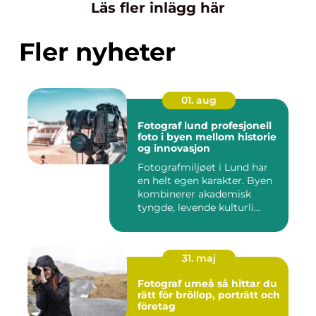
Läs fler inlägg här
Fler nyheter
01. aug
Fotograf lund profesjonell
foto i byen mellom historie
og innovasjon
Fotografmiljøet i Lund har
en helt egen karakter. Byen
kombinerer akademisk
tyngde, levende kulturli...
31. maj
Fotograf umeå så hittar du
rätt för bröllop, porträtt och
företag