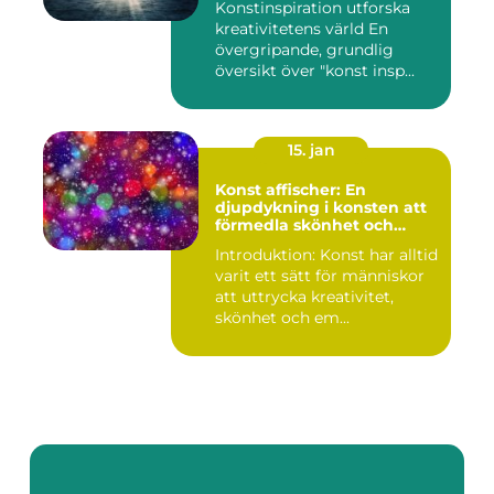
Konstinspiration utforska
kreativitetens värld En
övergripande, grundlig
översikt över "konst insp...
15. jan
Konst affischer: En
djupdykning i konsten att
förmedla skönhet och
uttryck genom tryckta verk
Introduktion: Konst har alltid
varit ett sätt för människor
att uttrycka kreativitet,
skönhet och em...