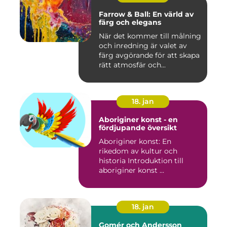
Farrow & Ball: En värld av
färg och elegans
När det kommer till målning
och inredning är valet av
färg avgörande för att skapa
rätt atmosfär och...
18. jan
Aboriginer konst - en
fördjupande översikt
Aboriginer konst: En
rikedom av kultur och
historia Introduktion till
aboriginer konst ...
18. jan
Gomér och Andersson