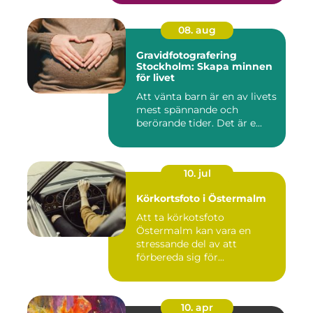
08. aug
Gravidfotografering
Stockholm: Skapa minnen
för livet
Att vänta barn är en av livets
mest spännande och
berörande tider. Det är e...
10. jul
Körkortsfoto i Östermalm
Att ta körkotsfoto
Östermalm kan vara en
stressande del av att
förbereda sig för...
10. apr