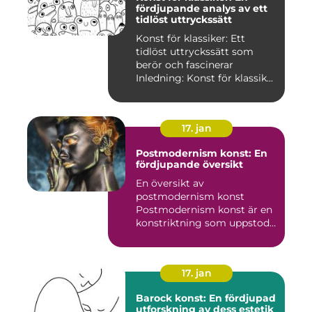
fördjupande analys av ett
tidlöst uttryckssätt
Konst för klassiker: Ett
tidlöst uttryckssätt som
berör och fascinerar
Inledning: Konst för klassik...
17. jan
Postmodernism konst: En
fördjupande översikt
En översikt av
postmodernism konst
Postmodernism konst är en
konstriktning som uppstod
under andra ...
17. jan
Barock konst: En fördjupad
utforskning av dess estetik