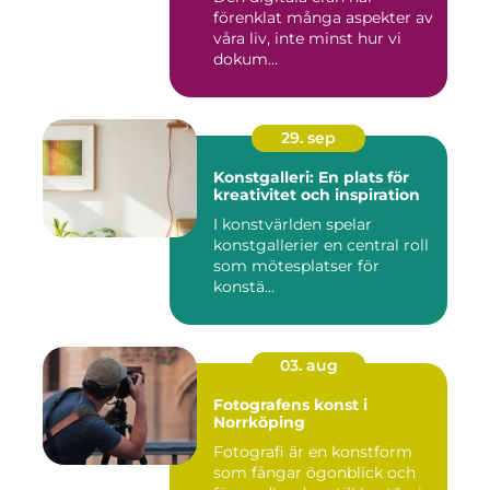
förenklat många aspekter av
våra liv, inte minst hur vi
dokum...
29. sep
Konstgalleri: En plats för
kreativitet och inspiration
I konstvärlden spelar
konstgallerier en central roll
som mötesplatser för
konstä...
03. aug
Fotografens konst i
Norrköping
Fotografi är en konstform
som fångar ögonblick och