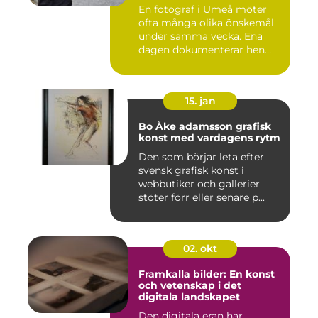
En fotograf i Umeå möter
ofta många olika önskemål
under samma vecka. Ena
dagen dokumenterar hen
ett...
15. jan
Bo Åke adamsson grafisk
konst med vardagens rytm
Den som börjar leta efter
svensk grafisk konst i
webbutiker och gallerier
stöter förr eller senare p...
02. okt
Framkalla bilder: En konst
och vetenskap i det
digitala landskapet
Den digitala eran har