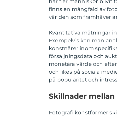
har fler människor blivit 
finns en mångfald av foto
världen som framhäver a
Kvantitativa mätningar in
Exempelvis kan man analy
konstnärer inom specifika
försäljningsdata och aukt
monetära värde och efter
och likes på sociala med
på popularitet och intresse
Skillnader mellan
Fotografi konstformer skil