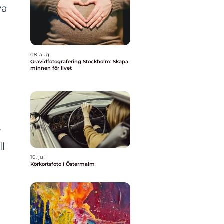
va
08. aug
Gravidfotografering Stockholm: Skapa
minnen för livet
r
ll
10. jul
Körkortsfoto i Östermalm