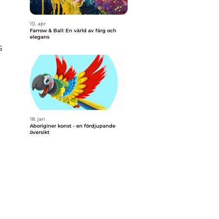
10. apr
Farrow & Ball: En värld av färg och
elegans
s
18. jan
Aboriginer konst - en fördjupande
översikt