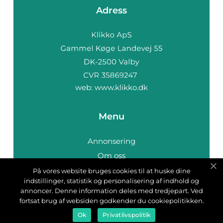
Adress
web:
www.klikko.dk
Menu
Annonsering
Om oss
Cookies
På vores website bruges cookies til at huske dine
indstillinger, statistik og personalisering af indhold og
Kontakta oss
annoncer. Denne information deles med tredjepart. Ved
Sitemap
fortsat brug af websiden godkender du cookiepolitikken.
Ok
Privatlivspolitik