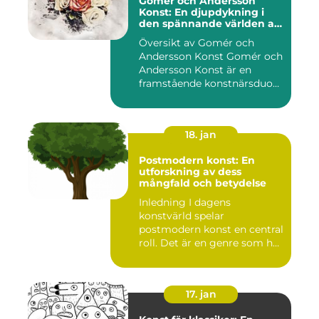
Gomér och Andersson
Konst: En djupdykning i
den spännande världen av
konst
Översikt av Gomér och
Andersson Konst Gomér och
Andersson Konst är en
framstående konstnärsduo
som ...
18. jan
Postmodern konst: En
utforskning av dess
mångfald och betydelse
Inledning I dagens
konstvärld spelar
postmodern konst en central
roll. Det är en genre som har
utvec...
17. jan