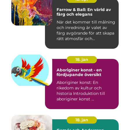
Farrow & Ball: En värld av
färg och elegans
När det kommer till målning
och inredning är valet av
färg avgörande för att skapa
rätt atmosfär och...
18. jan
Aboriginer konst - en
fördjupande översikt
Aboriginer konst: En
rikedom av kultur och
historia Introduktion till
aboriginer konst ...
18. jan