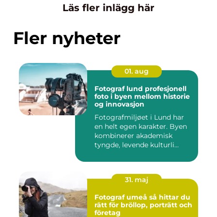
Läs fler inlägg här
Fler nyheter
01. aug
Fotograf lund profesjonell
foto i byen mellom historie
og innovasjon
Fotografmiljøet i Lund har
en helt egen karakter. Byen
kombinerer akademisk
tyngde, levende kulturli...
31. maj
Fotograf umeå så hittar du
rätt för bröllop, porträtt och
företag