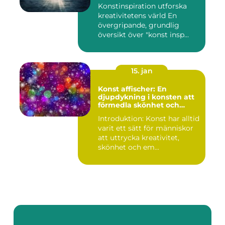
Konstinspiration utforska
kreativitetens värld En
övergripande, grundlig
översikt över "konst insp...
15. jan
Konst affischer: En
djupdykning i konsten att
förmedla skönhet och
uttryck genom tryckta verk
Introduktion: Konst har alltid
varit ett sätt för människor
att uttrycka kreativitet,
skönhet och em...