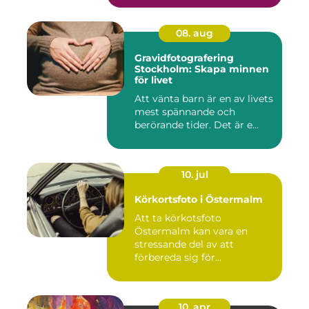
08. aug
Gravidfotografering
Stockholm: Skapa minnen
för livet
Att vänta barn är en av livets
mest spännande och
berörande tider. Det är e...
10. jul
Körkortsfoto i Östermalm
Att ta körkotsfoto
Östermalm kan vara en
stressande del av att
förbereda sig för...
10. apr