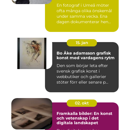
En fotograf i Umeå möter
ofta många olika önskemål
under samma vecka. Ena
dagen dokumenterar hen
ett...
15. jan
Bo Åke adamsson grafisk
konst med vardagens rytm
Den som börjar leta efter
svensk grafisk konst i
webbutiker och gallerier
stöter förr eller senare p...
02. okt
Framkalla bilder: En konst
och vetenskap i det
digitala landskapet