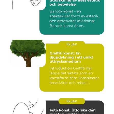
utforskning av dess estetik
och betydelse
Barock konst - en
spektakulär form av estetik
och emotivitet Inledning:
Barock konst är en
konstnär...
16. jan
Graffiti konst: En
djupdykning i ett unikt
uttrycksmedium
Introduktion Graffiti har
länge betraktats som en
konstform som kombinerar
kreativitet och rebelli...
16. jan
Foto konst: Utforska den