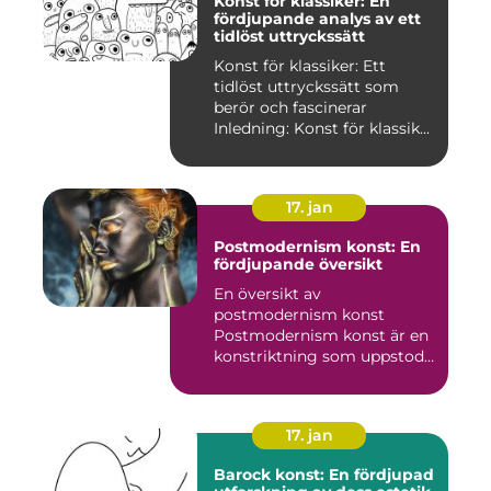
Konst för klassiker: En
fördjupande analys av ett
tidlöst uttryckssätt
Konst för klassiker: Ett
tidlöst uttryckssätt som
berör och fascinerar
Inledning: Konst för klassik...
17. jan
Postmodernism konst: En
fördjupande översikt
En översikt av
postmodernism konst
Postmodernism konst är en
konstriktning som uppstod
under andra ...
17. jan
Barock konst: En fördjupad