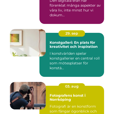
Den digitala eran har
förenklat många aspekter av
våra liv, inte minst hur vi
dokum...
29. sep
Konstgalleri: En plats för
kreativitet och inspiration
I konstvärlden spelar
konstgallerier en central roll
som mötesplatser för
konstä...
03. aug
Fotografens konst i
Norrköping
Fotografi är en konstform
som fångar ögonblick och