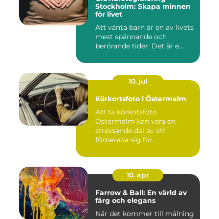
Stockholm: Skapa minnen
för livet
Att vänta barn är en av livets
mest spännande och
berörande tider. Det är e...
10. jul
Körkortsfoto i Östermalm
Att ta körkotsfoto
Östermalm kan vara en
stressande del av att
förbereda sig för...
10. apr
Farrow & Ball: En värld av
färg och elegans
När det kommer till målning