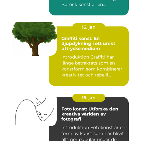
Barock konst är en
konstnär...
16. jan
Graffiti konst: En
djupdykning i ett unikt
uttrycksmedium
Introduktion Graffiti har
länge betraktats som en
konstform som kombinerar
kreativitet och rebelli...
16. jan
Foto konst: Utforska den
kreativa världen av
fotografi
Introduktion Fotokonst är en
form av konst som har blivit
alltmer populär under de