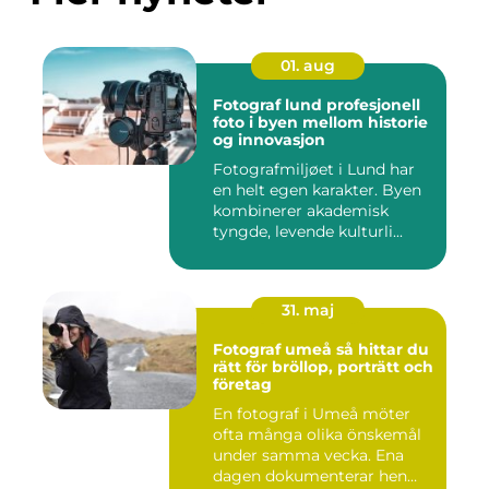
01. aug
Fotograf lund profesjonell
foto i byen mellom historie
og innovasjon
Fotografmiljøet i Lund har
en helt egen karakter. Byen
kombinerer akademisk
tyngde, levende kulturli...
31. maj
Fotograf umeå så hittar du
rätt för bröllop, porträtt och
företag
En fotograf i Umeå möter
ofta många olika önskemål
under samma vecka. Ena
dagen dokumenterar hen