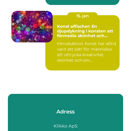
15. jan
Konst affischer: En
djupdykning i konsten att
förmedla skönhet och
uttryck genom tryckta verk
Introduktion: Konst har alltid
varit ett sätt för människor
att uttrycka kreativitet,
skönhet och em...
Adress