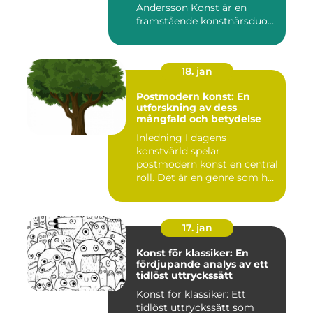
Andersson Konst är en
framstående konstnärsduo
som ...
18. jan
Postmodern konst: En
utforskning av dess
mångfald och betydelse
Inledning I dagens
konstvärld spelar
postmodern konst en central
roll. Det är en genre som har
utvec...
17. jan
Konst för klassiker: En
fördjupande analys av ett
tidlöst uttryckssätt
Konst för klassiker: Ett
tidlöst uttryckssätt som