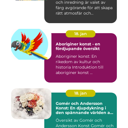
och inredning är valet av
färg avgörande för att skapa
rätt atmosfär och...
18. jan
Aboriginer konst - en
fördjupande översikt
Aboriginer konst: En
rikedom av kultur och
historia Introduktion till
aboriginer konst ...
18. jan
Gomér och Andersson
Konst: En djupdykning i
den spännande världen av
konst
Översikt av Gomér och
Andersson Konst Gomér och