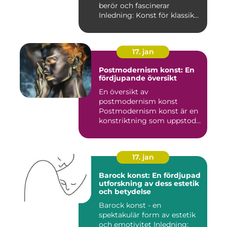
berör och fascinerar
Inledning: Konst för klassik...
17. jan
Postmodernism konst: En
fördjupande översikt
En översikt av
postmodernism konst
Postmodernism konst är en
konstriktning som uppstod
under andra ...
17. jan
Barock konst: En fördjupad
utforskning av dess estetik
och betydelse
Barock konst - en
spektakulär form av estetik
och emotivitet Inledning: