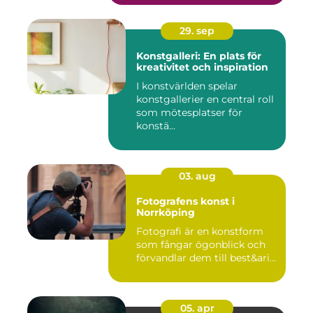
29. sep
Konstgalleri: En plats för
kreativitet och inspiration
I konstvärlden spelar
konstgallerier en central roll
som mötesplatser för
konstä...
03. aug
Fotografens konst i
Norrköping
Fotografi är en konstform
som fångar ögonblick och
förvandlar dem till best&ari...
05. apr