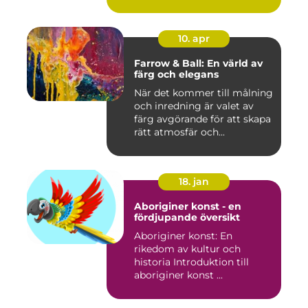
10. apr
Farrow & Ball: En värld av
färg och elegans
När det kommer till målning
och inredning är valet av
färg avgörande för att skapa
rätt atmosfär och...
18. jan
Aboriginer konst - en
fördjupande översikt
Aboriginer konst: En
rikedom av kultur och
historia Introduktion till
aboriginer konst ...