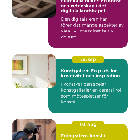
Framkalla bilder: En konst
och vetenskap i det
digitala landskapet
Den digitala eran har
förenklat många aspekter av
våra liv, inte minst hur vi
dokum...
29. sep
Konstgalleri: En plats för
kreativitet och inspiration
I konstvärlden spelar
konstgallerier en central roll
som mötesplatser för
konstä...
03. aug
Fotografens konst i