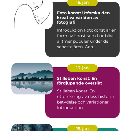
16. jan
Foto konst: Utforska den
kreativa världen av
fotografi
Introduktion Fotokonst är en
form av konst som har blivit
alltmer populär under de
senaste åren. Gen...
16. jan
Stilleben konst: En
fördjupande översikt
Stilleben konst: En
utforskning av dess historia,
betydelse och variationer
Introduction: ...
15. jan