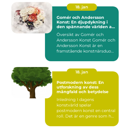
18. jan
Gomér och Andersson
Konst: En djupdykning i
den spännande världen av
konst
Översikt av Gomér och
Andersson Konst Gomér och
Andersson Konst är en
framstående konstnärsduo
som ...
18. jan
Postmodern konst: En
utforskning av dess
mångfald och betydelse
Inledning I dagens
konstvärld spelar
postmodern konst en central
roll. Det är en genre som har
utvec...