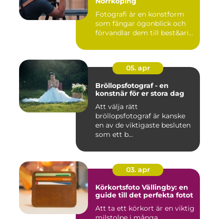
Norrköping
Fotografi är en konstform
som fångar ögonblick och
förvandlar dem till best&ari...
05. apr
Bröllopsfotograf - en
konstnär för er stora dag
Att välja rätt
bröllopsfotograf är kanske
en av de viktigaste besluten
som ett b...
03. apr
Körkortsfoto Vällingby: en
guide till det perfekta fotot
Att ta ett körkort är en viktig
milstolpe i många