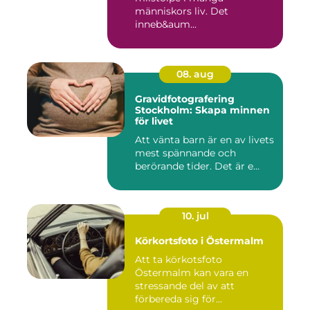
människors liv. Det
inneb&aum...
08. aug
Gravidfotografering
Stockholm: Skapa minnen
för livet
Att vänta barn är en av livets
mest spännande och
berörande tider. Det är e...
10. jul
Körkortsfoto i Östermalm
Att ta körkotsfoto
Östermalm kan vara en
stressande del av att
förbereda sig för...