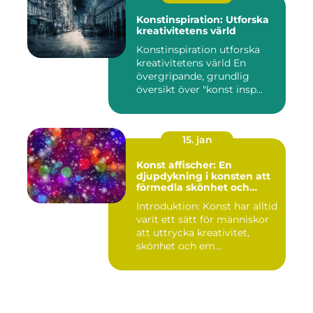
Konstinspiration: Utforska
kreativitetens värld
Konstinspiration utforska
kreativitetens värld En
övergripande, grundlig
översikt över "konst insp...
15. jan
Konst affischer: En
djupdykning i konsten att
förmedla skönhet och
uttryck genom tryckta verk
Introduktion: Konst har alltid
varit ett sätt för människor
att uttrycka kreativitet,
skönhet och em...