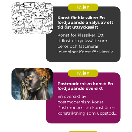
17. jan
Konst för klassiker: En
fördjupande analys av ett
tidlöst uttryckssätt
Konst för klassiker: Ett
tidlöst uttryckssätt som
berör och fascinerar
Inledning: Konst för klassik...
17. jan
Postmodernism konst: En
fördjupande översikt
En översikt av
postmodernism konst
Postmodernism konst är en
konstriktning som uppstod
under andra ...