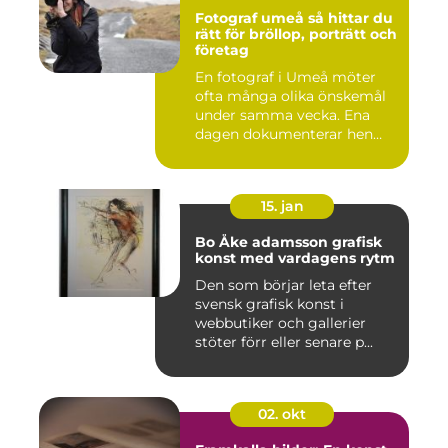
Fotograf umeå så hittar du
rätt för bröllop, porträtt och
företag
En fotograf i Umeå möter
ofta många olika önskemål
under samma vecka. Ena
dagen dokumenterar hen
ett...
15. jan
Bo Åke adamsson grafisk
konst med vardagens rytm
Den som börjar leta efter
svensk grafisk konst i
webbutiker och gallerier
stöter förr eller senare p...
02. okt