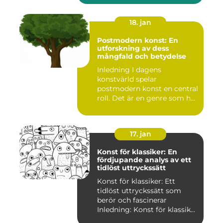
18. jan
Postmodern konst: En
utforskning av dess
mångfald och betydelse
Inledning I dagens
konstvärld spelar
postmodern konst en central
roll. Det är en genre som har
utvec...
17. jan
Konst för klassiker: En
fördjupande analys av ett
tidlöst uttryckssätt
Konst för klassiker: Ett
tidlöst uttryckssätt som
berör och fascinerar
Inledning: Konst för klassik...