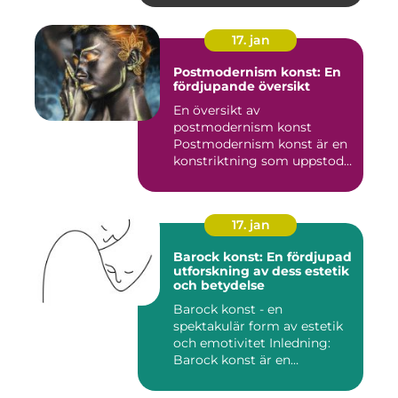
17. jan
Postmodernism konst: En
fördjupande översikt
En översikt av
postmodernism konst
Postmodernism konst är en
konstriktning som uppstod
under andra ...
17. jan
Barock konst: En fördjupad
utforskning av dess estetik
och betydelse
Barock konst - en
spektakulär form av estetik
och emotivitet Inledning:
Barock konst är en
konstnär...