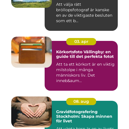
Att välja rätt
bröllopsfotograf är kanske
en av de viktigaste besluten
som ett b...
03. apr
Körkortsfoto Vällingby: en
guide till det perfekta fotot
Att ta ett körkort är en viktig
milstolpe i många
människors liv. Det
inneb&aum...
08. aug
Gravidfotografering
Stockholm: Skapa minnen
för livet
Att vänta barn är en av livets