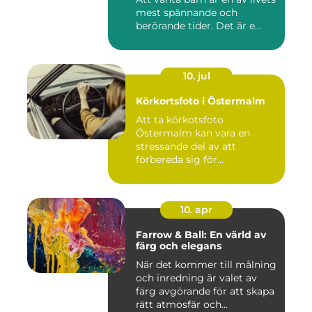
mest spännande och
berörande tider. Det är e...
10. jul
Körkortsfoto i Östermalm
Att ta körkotsfoto
Östermalm kan vara en
stressande del av att
förbereda sig för...
10. apr
Farrow & Ball: En värld av
färg och elegans
När det kommer till målning
och inredning är valet av
färg avgörande för att skapa
rätt atmosfär och...