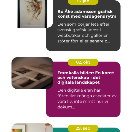
15. jan
Bo Åke adamsson grafisk
konst med vardagens rytm
Den som börjar leta efter
svensk grafisk konst i
webbutiker och gallerier
stöter förr eller senare p...
02. okt
Framkalla bilder: En konst
och vetenskap i det
digitala landskapet
Den digitala eran har
förenklat många aspekter av
våra liv, inte minst hur vi
dokum...
29. sep