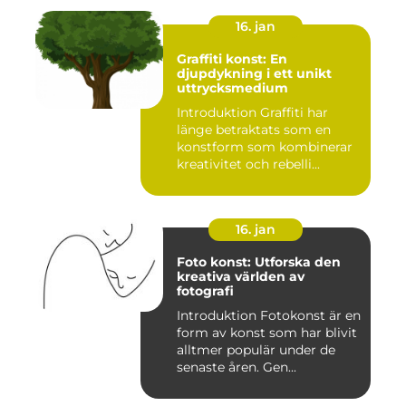
16. jan
Graffiti konst: En
djupdykning i ett unikt
uttrycksmedium
Introduktion Graffiti har
länge betraktats som en
konstform som kombinerar
kreativitet och rebelli...
16. jan
Foto konst: Utforska den
kreativa världen av
fotografi
Introduktion Fotokonst är en
form av konst som har blivit
alltmer populär under de
senaste åren. Gen...