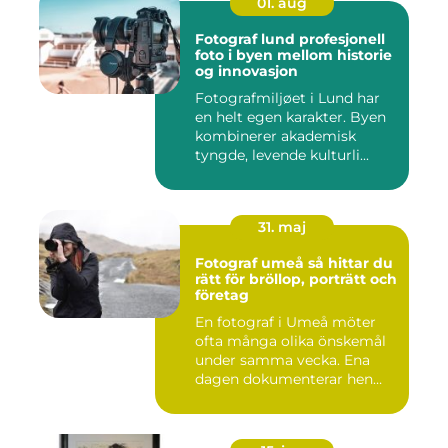
01. aug
Fotograf lund profesjonell
foto i byen mellom historie
og innovasjon
Fotografmiljøet i Lund har
en helt egen karakter. Byen
kombinerer akademisk
tyngde, levende kulturli...
31. maj
Fotograf umeå så hittar du
rätt för bröllop, porträtt och
företag
En fotograf i Umeå möter
ofta många olika önskemål
under samma vecka. Ena
dagen dokumenterar hen
ett...