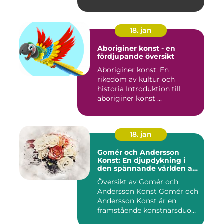
18. jan
Aboriginer konst - en
fördjupande översikt
Aboriginer konst: En
rikedom av kultur och
historia Introduktion till
aboriginer konst ...
18. jan
Gomér och Andersson
Konst: En djupdykning i
den spännande världen av
konst
Översikt av Gomér och
Andersson Konst Gomér och
Andersson Konst är en
framstående konstnärsduo
som ...