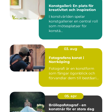
Konstgalleri: En plats för
kreativitet och inspiration
I konstvärlden spelar
konstgallerier en central roll
som mötesplatser för
konstä...
03. aug
Fotografens konst i
Norrköping
Fotografi är en konstform
som fångar ögonblick och
förvandlar dem till best&ari...
05. apr
Bröllopsfotograf - en
konstnär för er stora dag