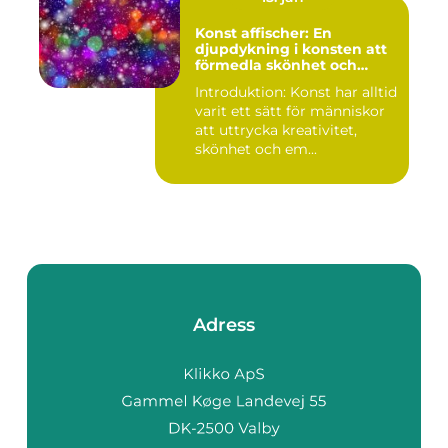
Konst affischer: En
djupdykning i konsten att
förmedla skönhet och
uttryck genom tryckta verk
Introduktion: Konst har alltid
varit ett sätt för människor
att uttrycka kreativitet,
skönhet och em...
Adress