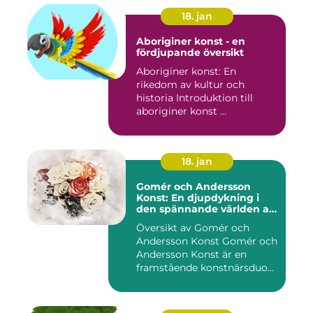
18. jan
Aboriginer konst - en
fördjupande översikt
Aboriginer konst: En
rikedom av kultur och
historia Introduktion till
aboriginer konst ...
18. jan
Gomér och Andersson
Konst: En djupdykning i
den spännande världen av
konst
Översikt av Gomér och
Andersson Konst Gomér och
Andersson Konst är en
framstående konstnärsduo
som ...