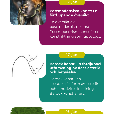
17. jan
Postmodernism konst: En
fördjupande översikt
En översikt av
postmodernism konst
Postmodernism konst är en
konstriktning som uppstod
under andra ...
17. jan
Barock konst: En fördjupad
utforskning av dess estetik
och betydelse
Barock konst - en
spektakulär form av estetik
och emotivitet Inledning:
Barock konst är en
konstnär...
16. jan