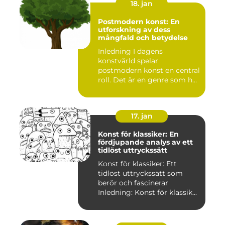
18. jan
Postmodern konst: En
utforskning av dess
mångfald och betydelse
Inledning I dagens
konstvärld spelar
postmodern konst en central
roll. Det är en genre som har
utvec...
17. jan
Konst för klassiker: En
fördjupande analys av ett
tidlöst uttryckssätt
Konst för klassiker: Ett
tidlöst uttryckssätt som
berör och fascinerar
Inledning: Konst för klassik...