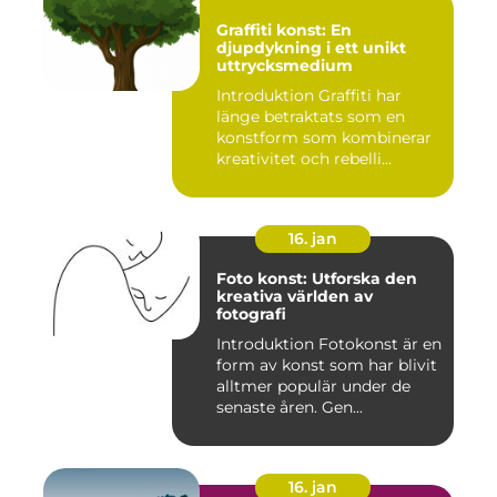
Graffiti konst: En
djupdykning i ett unikt
uttrycksmedium
Introduktion Graffiti har
länge betraktats som en
konstform som kombinerar
kreativitet och rebelli...
16. jan
Foto konst: Utforska den
kreativa världen av
fotografi
Introduktion Fotokonst är en
form av konst som har blivit
alltmer populär under de
senaste åren. Gen...
16. jan