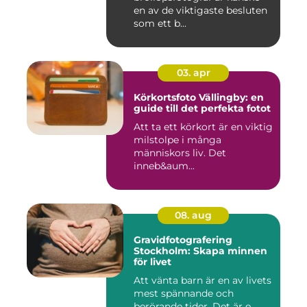
en av de viktigaste besluten
som ett b...
03. apr
Körkortsfoto Vällingby: en
guide till det perfekta fotot
Att ta ett körkort är en viktig
milstolpe i många
människors liv. Det
inneb&aum...
08. aug
Gravidfotografering
Stockholm: Skapa minnen
för livet
Att vänta barn är en av livets
mest spännande och
berörande tider. Det är e...