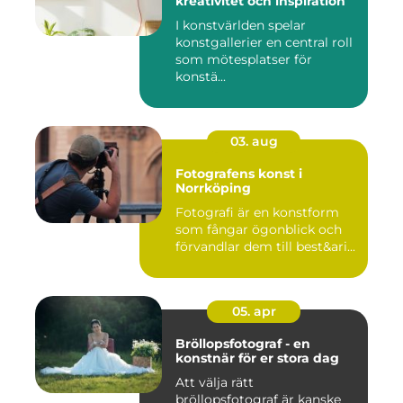
kreativitet och inspiration
I konstvärlden spelar
konstgallerier en central roll
som mötesplatser för
konstä...
03. aug
Fotografens konst i
Norrköping
Fotografi är en konstform
som fångar ögonblick och
förvandlar dem till best&ari...
05. apr
Bröllopsfotograf - en
konstnär för er stora dag
Att välja rätt
bröllopsfotograf är kanske