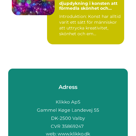
djupdykning i konsten att
förmedla skönhet och
uttryck genom tryckta verk
Introduktion: Konst har alltid
varit ett sätt för människor
att uttrycka kreativitet,
skönhet och em...
Adress
web:
www.klikko.dk