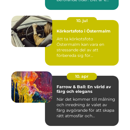
10. jul
Körkortsfoto i Östermalm
Att ta körkotsfoto
Östermalm kan vara en
stressande del av att
förbereda sig för...
10. apr
Farrow & Ball: En värld av
färg och elegans
När det kommer till målning
och inredning är valet av
färg avgörande för att skapa
rätt atmosfär och...