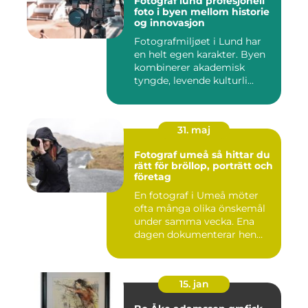
Fotograf lund profesjonell
foto i byen mellom historie
og innovasjon
Fotografmiljøet i Lund har
en helt egen karakter. Byen
kombinerer akademisk
tyngde, levende kulturli...
31. maj
Fotograf umeå så hittar du
rätt för bröllop, porträtt och
företag
En fotograf i Umeå möter
ofta många olika önskemål
under samma vecka. Ena
dagen dokumenterar hen
ett...
15. jan