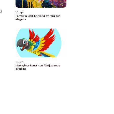
a
10. apr
Farrow & Ball: En värld av färg och
elegans
18. jan
d
Aboriginer konst - en fördjupande
översikt