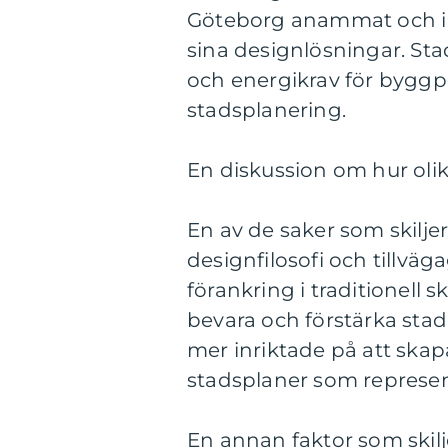
Göteborg anammat och int
sina designlösningar. St
och energikrav för byggpr
stadsplanering.
En diskussion om hur olika
En av de saker som skiljer
designfilosofi och tillväg
förankring i traditionell s
bevara och förstärka stade
mer inriktade på att sk
stadsplaner som represen
En annan faktor som skilj