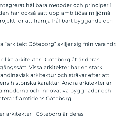
egrerat hållbara metoder och principer i
aden har också satt upp ambitiösa miljömål
ojekt för att främja hållbart byggande och
 ”arkitekt Göteborg” skiljer sig från varandr
 olika arkitekter i Göteborg åt är deras
agångssätt. Vissa arkitekter har en stark
kandinavisk arkitektur och strävar efter att
ns historiska karaktär. Andra arkitekter är
apa moderna och innovativa byggnader och
terar framtidens Göteborg.
er arkitekter i Göteborg är deras