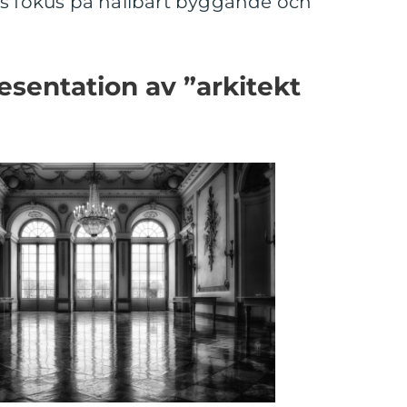
ns fokus på hållbart byggande och
sentation av ”arkitekt