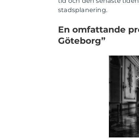
tid och den senaste tide
stadsplanering.
En omfattande pre
Göteborg”