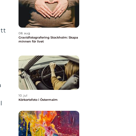
tt
08. aug
Gravidfotografering Stockholm: Skapa
minnen för livet
a
10. jul
Körkortsfoto i Östermalm
l