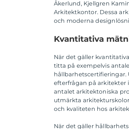
Åkerlund, Kjellgren Kami
Arkitektkontor. Dessa arki
och moderna designlösni
Kvantitativa mätn
När det gäller kvantitativ
titta på exempelvis antal
hållbarhetscertifieringar
efterfrågan på arkitekter i
antalet arkitektoniska pr
utmärkta arkitekturskolor,
och kvaliteten hos arkite
När det gäller hållbarhets