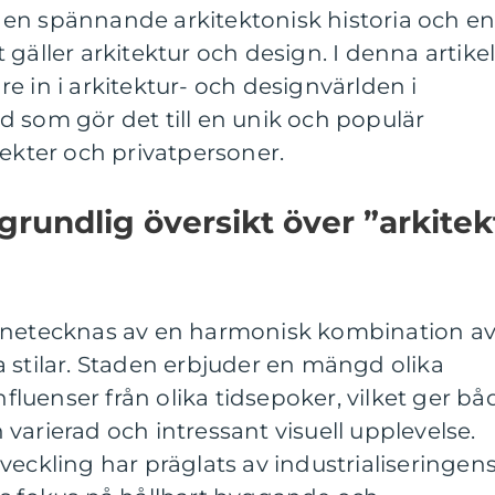
en spännande arkitektonisk historia och e
gäller arkitektur och design. I denna artike
e in i arkitektur- och designvärlden i
 som gör det till en unik och populär
tekter och privatpersoner.
grundlig översikt över ”arkitek
ännetecknas av en harmonisk kombination a
 stilar. Staden erbjuder en mängd olika
influenser från olika tidsepoker, vilket ger bå
varierad och intressant visuell upplevelse.
veckling har präglats av industrialiseringen