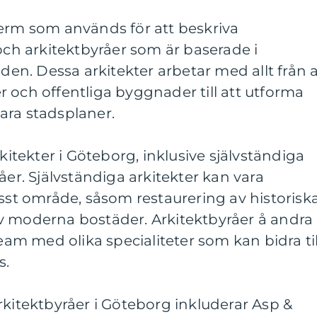
term som används för att beskriva
 och arkitektbyråer som är baserade i
aden. Dessa arkitekter arbetar med allt från a
 och offentliga byggnader till att utforma
ara stadsplaner.
rkitekter i Göteborg, inklusive självständiga
åer. Självständiga arkitekter kan vara
isst område, såsom restaurering av historisk
v moderna bostäder. Arkitektbyråer å andra
team med olika specialiteter som kan bidra til
s.
rkitektbyråer i Göteborg inkluderar Asp &