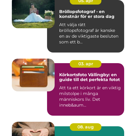
05. apr
Bröllopsfotograf - en
konstnär för er stora dag
Att välja rätt
bröllopsfotograf är kanske
en av de viktigaste besluten
som ett b...
03. apr
Körkortsfoto Vällingby: en
guide till det perfekta fotot
Att ta ett körkort är en viktig
milstolpe i många
människors liv. Det
inneb&aum...
08. aug