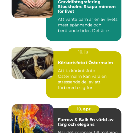
Gravidfotografering
Stockholm: Skapa minnen
för livet
Att vänta barn är en av livets
mest spännande och
berörande tider. Det är e...
10. jul
Körkortsfoto i Östermalm
Att ta körkotsfoto
Östermalm kan vara en
stressande del av att
förbereda sig för...
10. apr
Farrow & Ball: En värld av
färg och elegans
När det kommer till målning