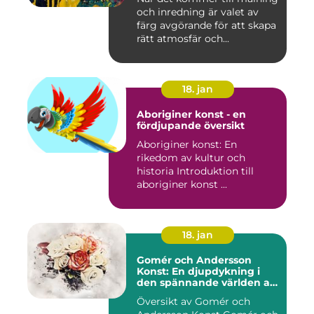
och inredning är valet av
färg avgörande för att skapa
rätt atmosfär och...
18. jan
Aboriginer konst - en
fördjupande översikt
Aboriginer konst: En
rikedom av kultur och
historia Introduktion till
aboriginer konst ...
18. jan
Gomér och Andersson
Konst: En djupdykning i
den spännande världen av
konst
Översikt av Gomér och