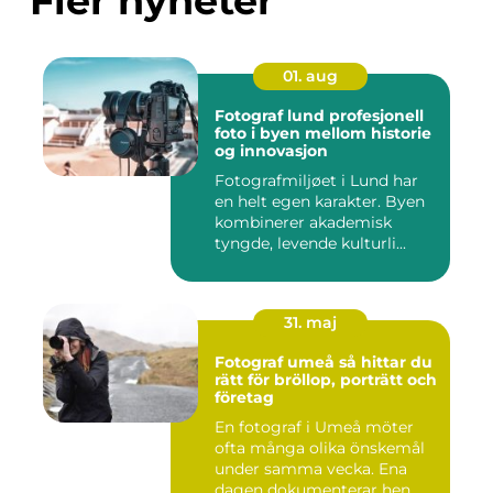
Fler nyheter
01. aug
Fotograf lund profesjonell
foto i byen mellom historie
og innovasjon
Fotografmiljøet i Lund har
en helt egen karakter. Byen
kombinerer akademisk
tyngde, levende kulturli...
31. maj
Fotograf umeå så hittar du
rätt för bröllop, porträtt och
företag
En fotograf i Umeå möter
ofta många olika önskemål
under samma vecka. Ena
dagen dokumenterar hen