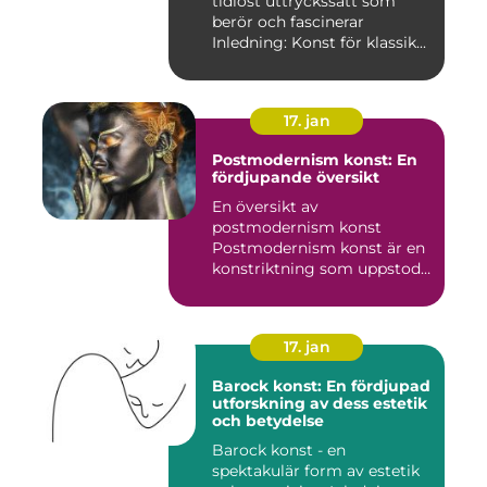
tidlöst uttryckssätt som
berör och fascinerar
Inledning: Konst för klassik...
17. jan
Postmodernism konst: En
fördjupande översikt
En översikt av
postmodernism konst
Postmodernism konst är en
konstriktning som uppstod
under andra ...
17. jan
Barock konst: En fördjupad
utforskning av dess estetik
och betydelse
Barock konst - en
spektakulär form av estetik