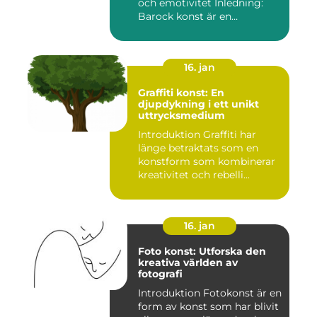
och emotivitet Inledning:
Barock konst är en
konstnär...
16. jan
Graffiti konst: En
djupdykning i ett unikt
uttrycksmedium
Introduktion Graffiti har
länge betraktats som en
konstform som kombinerar
kreativitet och rebelli...
16. jan
Foto konst: Utforska den
kreativa världen av
fotografi
Introduktion Fotokonst är en
form av konst som har blivit