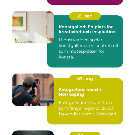
29. sep
Konstgalleri: En plats för
kreativitet och inspiration
I konstvärlden spelar
konstgallerier en central roll
som mötesplatser för
konstä...
03. aug
Fotografens konst i
Norrköping
Fotografi är en konstform
som fångar ögonblick och
förvandlar dem till best&ari...