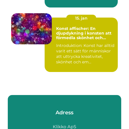
15. jan
Konst affischer: En
djupdykning i konsten att
förmedla skönhet och
uttryck genom tryckta verk
Introduktion: Konst har alltid
varit ett sätt för människor
att uttrycka kreativitet,
skönhet och em...
Adress