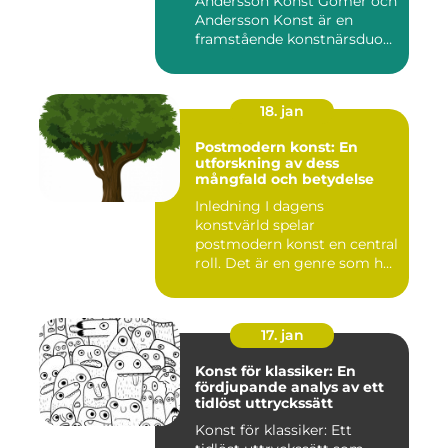
Andersson Konst Gomér och
Andersson Konst är en
framstående konstnärsduo
som ...
18. jan
Postmodern konst: En
utforskning av dess
mångfald och betydelse
Inledning I dagens
konstvärld spelar
postmodern konst en central
roll. Det är en genre som har
utvec...
17. jan
Konst för klassiker: En
fördjupande analys av ett
tidlöst uttryckssätt
Konst för klassiker: Ett