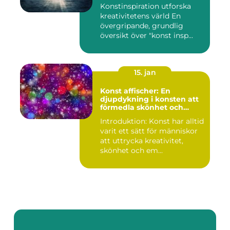
Konstinspiration utforska
kreativitetens värld En
övergripande, grundlig
översikt över "konst insp...
15. jan
Konst affischer: En
djupdykning i konsten att
förmedla skönhet och
uttryck genom tryckta verk
Introduktion: Konst har alltid
varit ett sätt för människor
att uttrycka kreativitet,
skönhet och em...