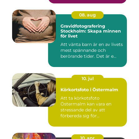
08. aug
Gravidfotografering
Stockholm: Skapa minnen
för livet
Att vänta barn är en av livets
mest spännande och
berörande tider. Det är e...
10. jul
Körkortsfoto i Östermalm
Att ta körkotsfoto
Östermalm kan vara en
stressande del av att
förbereda sig för...
10. apr