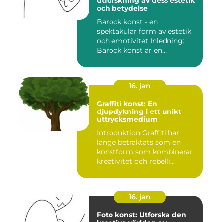
utforskning av dess estetik
och betydelse
Barock konst - en
spektakulär form av estetik
och emotivitet Inledning:
Barock konst är en
konstnär...
16. jan
Graffiti konst: En
djupdykning i ett unikt
uttrycksmedium
Introduktion Graffiti har
länge betraktats som en
konstform som kombinerar
kreativitet och rebelli...
16. jan
Foto konst: Utforska den