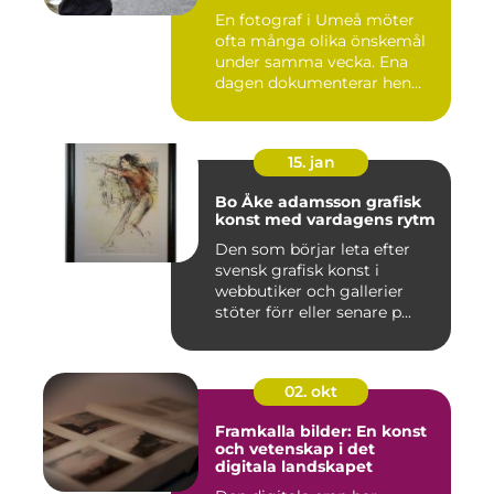
En fotograf i Umeå möter
ofta många olika önskemål
under samma vecka. Ena
dagen dokumenterar hen
ett...
15. jan
Bo Åke adamsson grafisk
konst med vardagens rytm
Den som börjar leta efter
svensk grafisk konst i
webbutiker och gallerier
stöter förr eller senare p...
02. okt
Framkalla bilder: En konst
och vetenskap i det
digitala landskapet