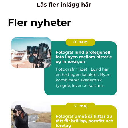
Läs fler inlägg här
Fler nyheter
01. aug
Fotograf lund profesjonell
foto i byen mellom historie
og innovasjon
Fotografmiljøet i Lund har
en helt egen karakter. Byen
kombinerer akademisk
tyngde, levende kulturli...
31. maj
Fotograf umeå så hittar du
rätt för bröllop, porträtt och
företag