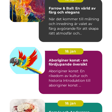
Farrow & Ball: En värld av
färg och elegans
När det kommer till målning
och inredning är valet av
färg avgörande för att skapa
rätt atmosfär och...
18. jan
Aboriginer konst - en
fördjupande översikt
Aboriginer konst: En
rikedom av kultur och
historia Introduktion till
aboriginer konst ...
18. jan