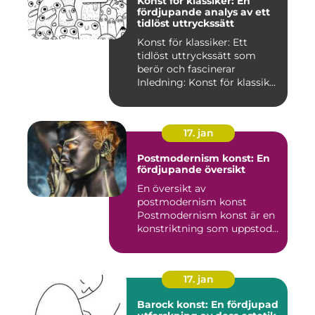
Konst för klassiker: En
fördjupande analys av ett
tidlöst uttryckssätt
Konst för klassiker: Ett
tidlöst uttryckssätt som
berör och fascinerar
Inledning: Konst för klassik...
17. jan
Postmodernism konst: En
fördjupande översikt
En översikt av
postmodernism konst
Postmodernism konst är en
konstriktning som uppstod
under andra ...
17. jan
Barock konst: En fördjupad