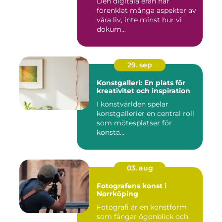
Den digitala eran har
förenklat många aspekter av
våra liv, inte minst hur vi
dokum...
29. sep
Konstgalleri: En plats för
kreativitet och inspiration
I konstvärlden spelar
konstgallerier en central roll
som mötesplatser för
konstä...
03. aug
Fotografens konst i
Norrköping
Fotografi är en konstform
som fångar ögonblick och