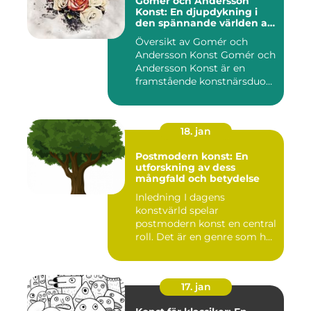
Gomér och Andersson
Konst: En djupdykning i
den spännande världen av
konst
Översikt av Gomér och
Andersson Konst Gomér och
Andersson Konst är en
framstående konstnärsduo
som ...
18. jan
Postmodern konst: En
utforskning av dess
mångfald och betydelse
Inledning I dagens
konstvärld spelar
postmodern konst en central
roll. Det är en genre som har
utvec...
17. jan