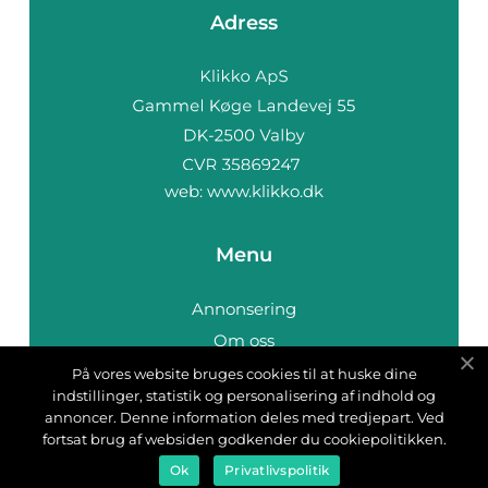
Adress
web:
www.klikko.dk
Menu
Annonsering
Om oss
Cookies
På vores website bruges cookies til at huske dine
indstillinger, statistik og personalisering af indhold og
Kontakta oss
annoncer. Denne information deles med tredjepart. Ved
Sitemap
fortsat brug af websiden godkender du cookiepolitikken.
Ok
Privatlivspolitik